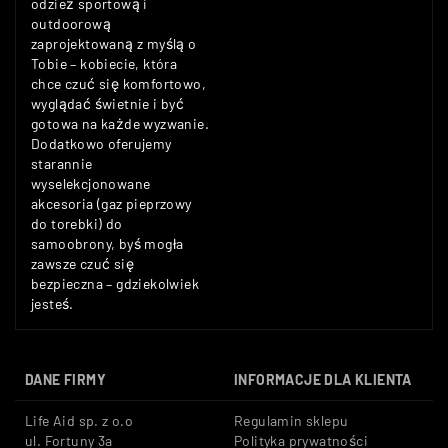
odzież sportową i
outdoorową
zaprojektowaną z myślą o
Tobie – kobiecie, która
chce czuć się komfortowo,
wyglądać świetnie i być
gotowa na każde wyzwanie.
Dodatkowo oferujemy
starannie
wyselekcjonowane
akcesoria (gaz pieprzowy
do torebki) do
samoobrony, byś mogła
zawsze czuć się
bezpieczna – gdziekolwiek
jesteś.
DANE FIRMY
INFORMACJE DLA KLIENTA
Life Aid sp. z o.o
Regulamin sklepu
ul. Fortuny 3a
Polityka prywatności