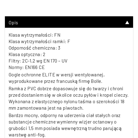
Opis
▼
Klasa wytrzymałości: FN
Klasa wytrzymałości ramki: F
Odporność chemiczna: 3
Klasa optyczna: 2
Filtry: 2C-1,2 wg EN 170 – UV
Normy: EN166 CE
Gogle ochronne ELITE w wersji wentylowanej,
wyprodukowane przez francuską firmę Bolle.
Ramka z PVC dobrze dopasowuje się do twarzy i chroni
przed dostaniem się w okolice oczu pyłów i kropel cieczy.
Wykonana z elastycznego nylonu taśma o szerokości 18
mm zamontowana jest na piwotach.
Bardzo mocny, odporny na uderzenia ciał stałych oraz
substancje chemiczne wymienny wizjer octanowy o
grubości 1,5 mm posiada wewnętrzną trudno parującą
warstwę anti-fog.