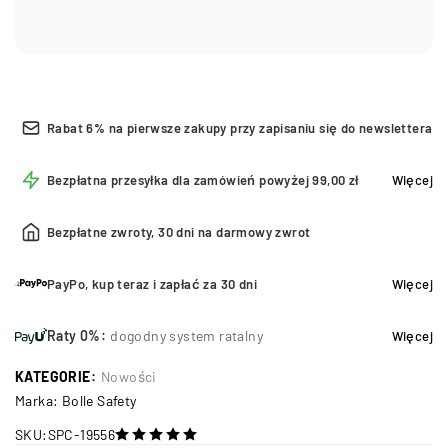
Rabat 6% na pierwsze zakupy przy zapisaniu się do newslettera
Bezpłatna przesyłka dla zamówień powyżej 99,00 zł
Więcej
Bezpłatne zwroty, 30 dni na darmowy zwrot
PayPo, kup teraz i zapłać za 30 dni
Więcej
Raty 0%:
dogodny system ratalny
Więcej
KATEGORIE:
Nowości
Marka:
Bolle Safety
SKU:
SPC-19556
na 5