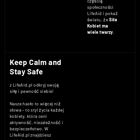
częścią
społeczności
LifeAid i pokaż
światu, że
Siła
Kobiet ma
wiele twarzy
.
Keep Calm and
Stay Safe
z LifeAid.pl odkryj swoją
siłę i pewność siebie!
Nasze hasło to więcej niż
słowa – to styl życia każdej
kobiety, która ceni
aktywność, niezależność i
bezpieczeństwo. W
LifeAid.pl znajdziesz