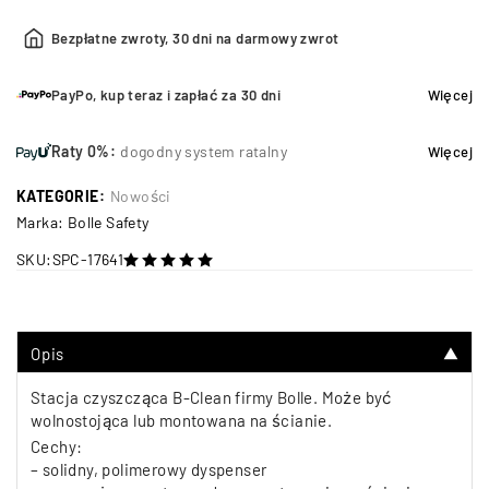
Bezpłatne zwroty, 30 dni na darmowy zwrot
PayPo, kup teraz i zapłać za 30 dni
Więcej
Raty 0%:
dogodny system ratalny
Więcej
KATEGORIE:
Nowości
Marka:
Bolle Safety
SKU:
SPC-17641
na 5
Opis
▼
Stacja czyszcząca B-Clean firmy Bolle. Może być
wolnostojąca lub montowana na ścianie.
Cechy:
– solidny, polimerowy dyspenser