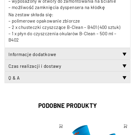
– wyposażony w otwory do zamontowania na ścianie
– możliwość zamknięcia dyspensera na kłódkę
Na zestaw składa się:
– polimerowe opakowanie zbiorcze
– 2 x chusteczki czyszczące B-Clean – B401 (400 sztuk)
– 1 x płyn do czyszczenia okularów B-Clean – 500 ml –
B402
Informacje dodatkowe
▼
Czas realizacji i dostawy
▼
Q & A
▼
PODOBNE PRODUKTY