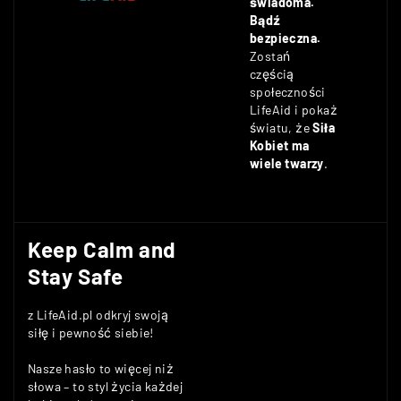
świadoma.
Bądź
bezpieczna.
Zostań
częścią
społeczności
LifeAid i pokaż
światu, że
Siła
Kobiet ma
wiele twarzy
.
Keep Calm and
Stay Safe
z LifeAid.pl odkryj swoją
siłę i pewność siebie!
Nasze hasło to więcej niż
słowa – to styl życia każdej