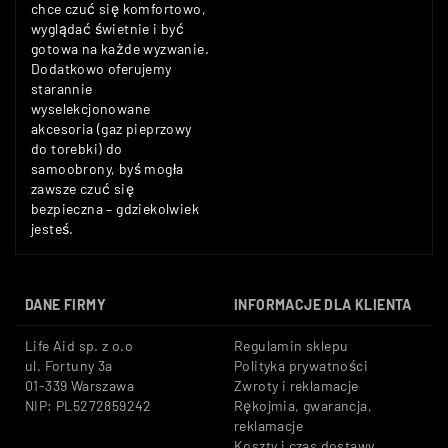
chce czuć się komfortowo,
wyglądać świetnie i być
gotowa na każde wyzwanie.
Dodatkowo oferujemy
starannie
wyselekcjonowane
akcesoria (gaz pieprzowy
do torebki) do
samoobrony, byś mogła
zawsze czuć się
bezpieczna – gdziekolwiek
jesteś.
DANE FIRMY
INFORMACJE DLA KLIENTA
Life Aid sp. z o.o
Regulamin sklepu
ul. Fortuny 3a
Polityka prywatności
01-339 Warszawa
Zwroty i reklamacje
NIP: PL5272859242
Rękojmia, gwarancja,
reklamacje
Koszty i czas dostawy