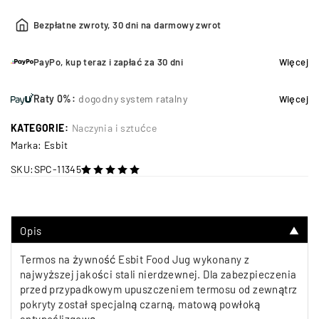
Bezpłatne zwroty, 30 dni na darmowy zwrot
PayPo, kup teraz i zapłać za 30 dni
Więcej
Raty 0%:
dogodny system ratalny
Więcej
KATEGORIE:
Naczynia i sztućce
Marka:
Esbit
SKU:
SPC-11345
na 5
Opis
▼
Termos na żywność Esbit Food Jug wykonany z
najwyższej jakości stali nierdzewnej. Dla zabezpieczenia
przed przypadkowym upuszczeniem termosu od zewnątrz
pokryty został specjalną czarną, matową powłoką