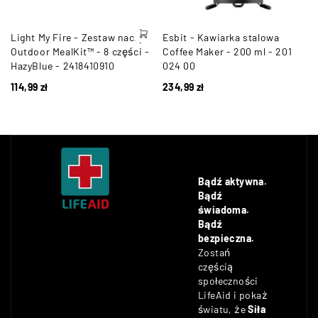
Light My Fire - Zestaw naczyń
Esbit - Kawiarka stalowa
Outdoor MealKit™ - 8 części -
Coffee Maker - 200 ml - 201
HazyBlue - 2418410910
024 00
114,99
zł
234,99
zł
Bądź aktywna.
Bądź
świadoma.
Bądź
bezpieczna.
Zostań
częścią
społeczności
LifeAid i pokaż
światu, że
Siła