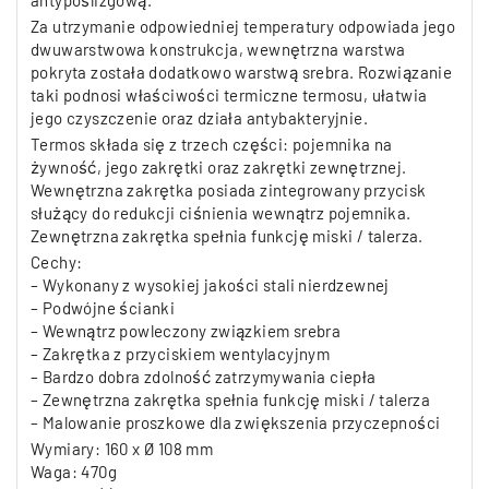
antypoślizgową.
Za utrzymanie odpowiedniej temperatury odpowiada jego
dwuwarstwowa konstrukcja, wewnętrzna warstwa
pokryta została dodatkowo warstwą srebra. Rozwiązanie
taki podnosi właściwości termiczne termosu, ułatwia
jego czyszczenie oraz działa antybakteryjnie.
Termos składa się z trzech części: pojemnika na
żywność, jego zakrętki oraz zakrętki zewnętrznej.
Wewnętrzna zakrętka posiada zintegrowany przycisk
służący do redukcji ciśnienia wewnątrz pojemnika.
Zewnętrzna zakrętka spełnia funkcję miski / talerza.
Cechy:
– Wykonany z wysokiej jakości stali nierdzewnej
– Podwójne ścianki
– Wewnątrz powleczony związkiem srebra
– Zakrętka z przyciskiem wentylacyjnym
– Bardzo dobra zdolność zatrzymywania ciepła
– Zewnętrzna zakrętka spełnia funkcję miski / talerza
– Malowanie proszkowe dla zwiększenia przyczepności
Wymiary: 160 x Ø 108 mm
Waga: 470g