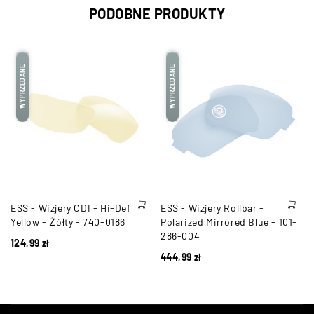
PODOBNE PRODUKTY
WYPRZEDANE
WYPRZEDANE
ESS - Wizjery CDI - Hi-Def
ESS - Wizjery Rollbar -
Yellow - Żółty - 740-0186
Polarized Mirrored Blue - 101-
286-004
124,99
zł
444,99
zł