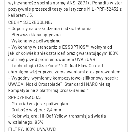
wytrzymałość spełnia normę ANSI Z87.1+. Ponadto wizjer
pozytywnie przeszedł testy balistyczne MIL-PRF-32432 z
kalibrem .15.
CECHY SZCZEGÓLNE:
– Odporny na uszkodzenia i odkształcenia
– Pierwsza klasa optyczna
– Wykonany z poliwęglanu
– Wykonany w standardzie ESSOPTICS™, wolnym od
jakichkolwiek zniekształceń oraz gwarantującym 100%
ochronę przed promieniowaniem UVA i UVB
– Technologia ClearZone™ 2.0 Dual Flow Coated
chroniąca wizjer przed zarysowaniami oraz parowaniem
– Wygodny, wymienny kompozytowo-silikonowy nosek;
UWAGA: Noski Crossblade™ Standard i NARO nie są
kompatybilne z platformą Cross-Series™
SPECYFIKACJA:
– Materiał wizjera: poliwęglan
– Grubość wizjera: 2,4 mm
– Kolor wizjera: Hi-Def Yellow, transmisja światła
widzialnego: 85%
FILTRY: 100% UVA/UVB