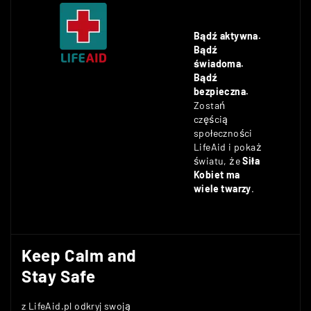
Bądź aktywna.
Bądź
świadoma.
Bądź
bezpieczna.
Zostań
częścią
społeczności
LifeAid i pokaż
światu, że
Siła
Kobiet ma
wiele twarzy
.
Keep Calm and
Stay Safe
z LifeAid.pl odkryj swoją