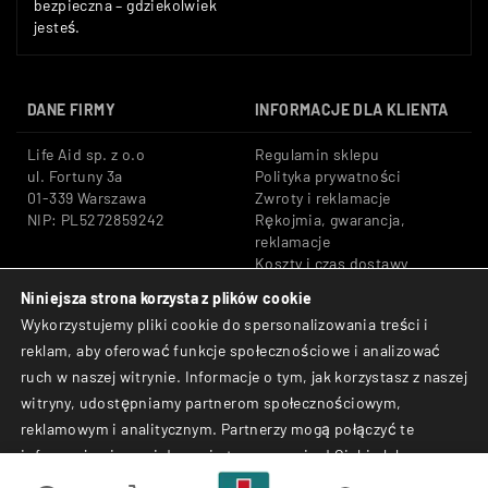
bezpieczna – gdziekolwiek
jesteś.
DANE FIRMY
INFORMACJE DLA KLIENTA
Life Aid sp. z o.o
Regulamin sklepu
ul. Fortuny 3a
Polityka prywatności
01-339 Warszawa
Zwroty i reklamacje
NIP: PL5272859242
Rękojmia, gwarancja,
reklamacje
Koszty i czas dostawy
Niniejsza strona korzysta z plików cookie
Tel: +48 533 666 776
Bezpieczne płatności:
Wykorzystujemy pliki cookie do spersonalizowania treści i
E-mail: shop@lifeaid.pl
Przelewy24, BLIK, Karty
reklam, aby oferować funkcje społecznościowe i analizować
płatnicze
ruch w naszej witrynie. Informacje o tym, jak korzystasz z naszej
© Life Aid sp. z o.o. All
witryny, udostępniamy partnerom społecznościowym,
Rights Reserved.
reklamowym i analitycznym. Partnerzy mogą połączyć te
informacje z innymi danymi otrzymanymi od Ciebie lub
uzyskanymi podczas korzystania z ich usług.