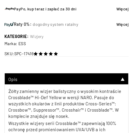
PayPo, kup teraz i zapłać za 30 dni
Więcej
Raty 0%:
dogodny system ratalny
Więcej
KATEGORIE:
Wizjery
Marka:
ESS
SKU:
SPC-17416
na 5
Opis
▼
Żółty zamienny wizjer balistyczny o wysokim kontraście
Crossblade™ Hi-Def Yellow w wersji NARO. Pasuje do
wszystkich okularów z linii produktów Cross-Series™:
Crossbow™, Suppressor™, Crosshair™ i Crossblade™. W
komplecie znajduje się nosek.
Wszystkie wizjery serii Crossblade™ zapewniają 100%
ochronę przed promieniowaniem UVA/UVB a ich