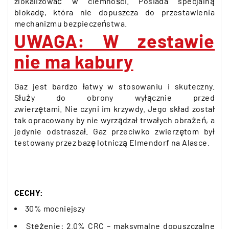
zlokalizować w ciemności. Posiada
specjalną
blokadę, która nie dopuszcza do przestawienia
mechanizmu bezpieczeństwa.
UWAGA: W zestawie
nie ma kabury
Gaz jest bardzo łatwy w stosowaniu i skuteczny.
Służy do obrony wyłącznie przed
zwierzętami.
Nie
czyni im
krzywdy. Jego skład został
tak opracowany by nie wyrządzał trwałych obrażeń, a
jedynie odstraszał.
Gaz przeciwko zwierzętom był
testowany przez bazę lotniczą Elmendorf na Alasce.
CECHY:
30% mocniejszy
Stężenie: 2.0% CRC – maksymalne dopuszczalne