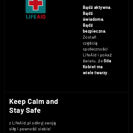
Bądź aktywna.
Bądź
świadoma.
Bądź
bezpieczna.
Zostań
częścią
społeczności
LifeAid i pokaż
światu, że
Siła
Kobiet ma
wiele twarzy
.
Keep Calm and
Stay Safe
z LifeAid.pl odkryj swoją
siłę i pewność siebie!