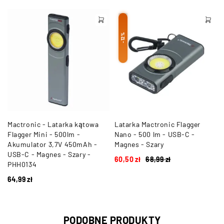
-12%
a
Mactronic - Latarka kątowa
Latarka Mactronic Flagger
Flagger Mini - 500lm -
Nano - 500 lm - USB-C -
Akumulator 3,7V 450mAh -
Magnes - Szary
USB-C - Magnes - Szary -
60,50
zł
68,99
zł
PHH0134
64,99
zł
PODOBNE PRODUKTY