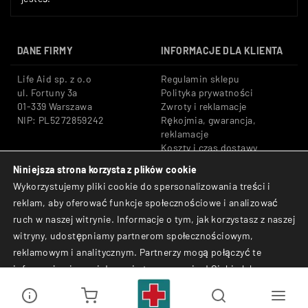
DANE FIRMY
INFORMACJE DLA KLIENTA
Life Aid sp. z o.o
Regulamin sklepu
ul. Fortuny 3a
Polityka prywatności
01-339 Warszawa
Zwroty i reklamacje
NIP: PL5272859242
Rękojmia, gwarancja,
reklamacje
Koszty i czas dostawy
Niniejsza strona korzysta z plików cookie
Tel: +48 533 666 776
Bezpieczne płatności:
Wykorzystujemy pliki cookie do spersonalizowania treści i
E-mail: shop@lifeaid.pl
Przelewy24, BLIK, Karty
reklam, aby oferować funkcje społecznościowe i analizować
płatnicze
ruch w naszej witrynie. Informacje o tym, jak korzystasz z naszej
© Life Aid sp. z o.o. All
witryny, udostępniamy partnerom społecznościowym,
Rights Reserved.
reklamowym i analitycznym. Partnerzy mogą połączyć te
informacje z innymi danymi otrzymanymi od Ciebie lub
uzyskanymi podczas korzystania z ich usług.