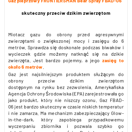
Gaz pieprzowy FRONTIERSMAN Bear Spray FBAD-06
skuteczny przeciw dzikim zwierzętom
Miotacz gazu do obrony przed agresywnymi
zwierzętami o zwiększonej mocy i zasięgu do 6
metrów. Sprawdza się doskonale
podczas biwaków i
wycieczek gdzie możemy natknąć się na dzikie
zwierzęta. Jest bardzo pojemny, a jego
zasięg to
około 6
metrów
.
Gaz jest najsilniejszym produktem służącym do
obrony przeciw dzikim zwierzętom
dostępnym
na
rynku bez zezwolenia.
Amerykańska
Agencja Ochrony Środowiska (EPA) zarejestrowała go
jako produkt, który nie niszczy ozonu. Gaz FBAD-
06
jest bardzo skuteczny w czasie niskich temperatur
i nie zamarza. Ma mechanizm zabezpieczający Glow-
in-the-dark,
który zapobiega przypadkowemu
wyczerpaniu zbiornika i pozwala szybko go