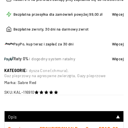
Bezpłatna przesyłka dla zamówień powyżej 99,00 zł
Więcej
Bezpłatne zwroty, 30 dni na darmowy zwrot
PayPo, kup teraz i zapłać za 30 dni
Więcej
Raty 0%:
dogodny system ratalny
Więcej
KATEGORIE:
dysza Cone (chmura)
,
Gaz pieprzowy na agresywne zwierzęta
,
Gazy pieprzowe
Marka:
Sabre Red
SKU:
KAL-116910
na 5
Opis
▼