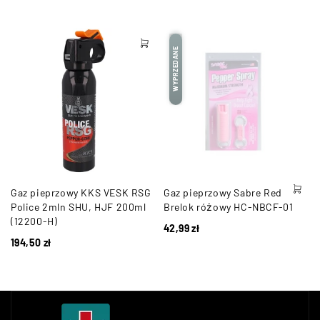
WYPRZEDANE
Gaz pieprzowy KKS VESK RSG
Gaz pieprzowy Sabre Red
Police 2mln SHU, HJF 200ml
Brelok różowy HC-NBCF-01
(12200-H)
42,99
zł
194,50
zł