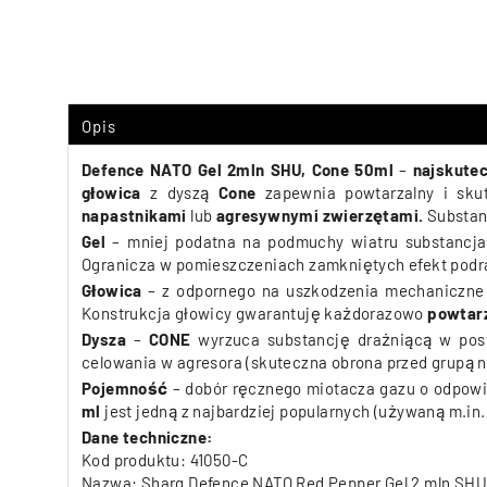
Opis
Defence NATO Gel 2mln SHU, Cone 50ml
–
najskutec
głowica
z dyszą
Cone
zapewnia powtarzalny i sk
napastnikami
lub
agresywnymi zwierzętami.
Substan
Gel
–
mniej podatna na podmuchy wiatru substancja
Ogranicza w pomieszczeniach zamkniętych efekt podr
Głowica
–
z odpornego na uszkodzenia mechaniczne
Konstrukcja głowicy gwarantuję każdorazowo
powtarz
Dysza
–
CONE
wyrzuca substancję drażniącą w po
celowania w agresora (skuteczna obrona przed grupą 
Pojemność
– dobór ręcznego miotacza gazu o odpowie
ml
jest jedną z najbardziej popularnych (używaną m.in
Dane techniczne:
Kod produktu: 41050-C
Nazwa: Sharg Defence NATO Red Pepper Gel 2 mln SHU