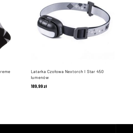
treme
Latarka Czołowa Nextorch I Star 450
Skar
lumenów
189,99
zł