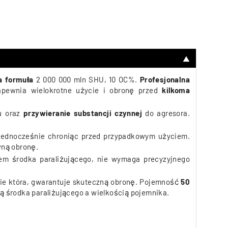
▼
 formuła
2 000 000 mln SHU, 10 OC%.
Profesjonalna
apewnia wielokrotne użycie i obronę przed
kilkoma
u oraz
przywieranie substancji czynnej
do agresora.
a jednocześnie chroniąc przed przypadkowym użyciem.
wną obronę.
em środka paraliżującego, nie wymaga precyzyjnego
pie która, gwarantuje skuteczną obronę. Pojemność
50
ią środka paraliżującego a wielkością pojemnika.