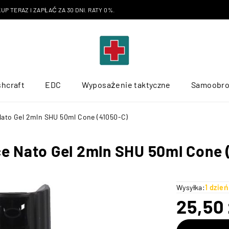
P TERAZ I ZAPŁAĆ ZA 30 DNI. RATY 0%.
hcraft
EDC
Wyposażenie taktyczne
Samoobr
Nato Gel 2mln SHU 50ml Cone (41050-C)
e Nato Gel 2mln SHU 50ml Cone 
Wysyłka:
1 dzie
25,50