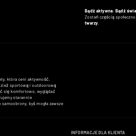
Bądź aktywna. Bądź świ
Zostań częścią społecznoś
twarzy
.
ety, która ceni aktywność,
odzież sportową i outdoorową
zuć się komfortowo, wyglądać
rujemy starannie
do samoobrony, byś mogła zawsze
INFORMACJE DLA KLIENTA