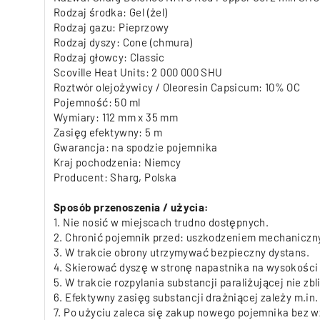
Rodzaj środka: Gel (żel)
Rodzaj gazu: Pieprzowy
Rodzaj dyszy: Cone (chmura)
Rodzaj głowcy: Classic
Scoville Heat Units: 2 000 000 SHU
Roztwór olejożywicy / Oleoresin Capsicum: 10% OC
Pojemność: 50 ml
Wymiary: 112 mm x 35 mm
Zasięg efektywny: 5 m
Gwarancja: na spodzie pojemnika
Kraj pochodzenia: Niemcy
Producent: Sharg, Polska
Sposób przenoszenia / użycia:
1. Nie nosić w miejscach trudno dostępnych.
2. Chronić pojemnik przed: uszkodzeniem mechaniczny
3. W trakcie obrony utrzymywać bezpieczny dystans.
4. Skierować dyszę w stronę napastnika na wysokości k
5. W trakcie rozpylania substancji paraliżującej nie zb
6. Efektywny zasięg substancji drażniącej zależy m.in
7. Po użyciu zaleca się zakup nowego pojemnika bez wz