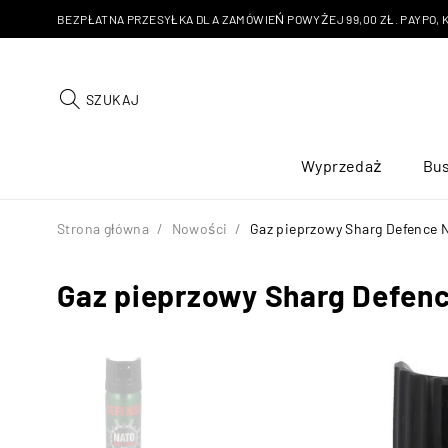
BEZPŁATNA PRZESYŁKA DLA ZAMÓWIEŃ POWYŻEJ 99,00 ZŁ. PAYPO, KU
SZUKAJ
Wyprzedaż
Bus
Strona główna
/
Nowości
/
Gaz pieprzowy Sharg Defence 
Gaz pieprzowy Sharg Defenc