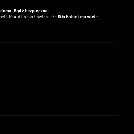
adoma. Bądź bezpieczna.
ci LifeAid i pokaż światu, że
Siła Kobiet ma wiele