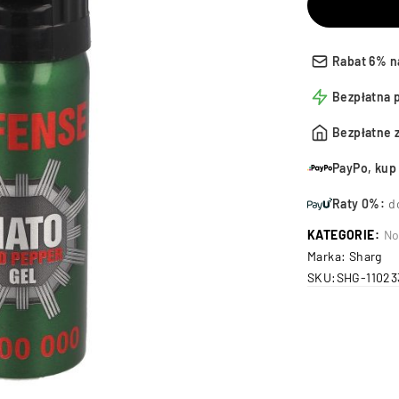
Rabat 6% n
Bezpłatna 
Bezpłatne 
PayPo, kup 
Raty 0%:
d
KATEGORIE:
No
Marka:
Sharg
SKU:
SHG-11023