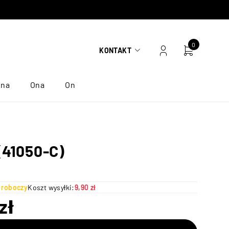
0
KONTAKT
ona
Ona
On
(41050-C)
ń roboczy
Koszt wysyłki:
9,90 zł
zł