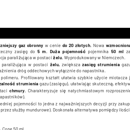
zniejszy gaz obronny
w cenie
do 20 złotych.
Nowa
wzmocniona
uteczny zasięg do
5 m. Duża pojemność
pojemnika
50 ml
z
cja paraliżująca w postaci
żelu.
Wyprodukowany w Niemczech.
 paraliżująca w postaci
żelu,
zwiększa
zasięg
strumienia
gaz
ażnienia dróg oddechowych wyłącznie do napastnika
.
 polimeru.
Profilowany kształt ułatwia szybkie użycie miotacz
alność strumienia
gazu (zasięgu), ułatwiając skuteczną, efekty
staci
chmury.
Charakteryzuje się natychmiastowym rozproszeni
napastników).
dniej pojemności to jedna z najważniejszych decyzji przy zaku
. przez służby mundurowe). Doskonała alternatywa pomiędzy ilośc
, Cone 50 ml