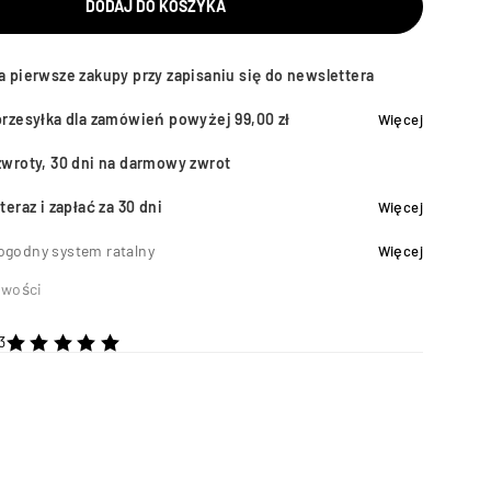
DODAJ DO KOSZYKA
a pierwsze zakupy przy zapisaniu się do newslettera
przesyłka dla zamówień powyżej 99,00 zł
Więcej
zwroty, 30 dni na darmowy zwrot
teraz i zapłać za 30 dni
Więcej
ogodny system ratalny
Więcej
wości
3
na 5