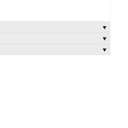
▼
▼
▼