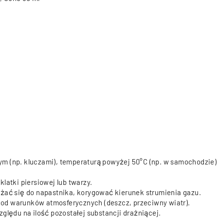
m (np. kluczami),
temperaturą powyżej 50°C (np. w samochodzie
latki piersiowej lub twarzy.
liżać się do napastnika,
korygować kierunek strumienia gazu.
. od warunków atmosferycznych (deszcz, przeciwny wiatr).
ględu na ilość pozostałej substancji drażniącej.