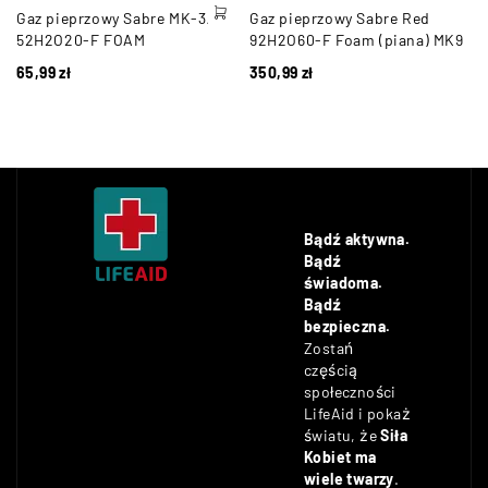
Gaz pieprzowy Sabre MK-3.5
Gaz pieprzowy Sabre Red
52H2O20-F FOAM
92H2O60-F Foam (piana) MK9
65,99
zł
350,99
zł
Bądź aktywna.
Bądź
świadoma.
Bądź
bezpieczna.
Zostań
częścią
społeczności
LifeAid i pokaż
światu, że
Siła
Kobiet ma
wiele twarzy
.