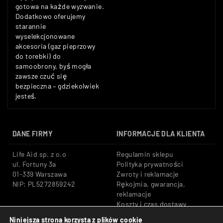
gotowa na każde wyzwanie.
Dodatkowo oferujemy
starannie
wyselekcjonowane
akcesoria (gaz pieprzowy
do torebki) do
samoobrony, byś mogła
zawsze czuć się
bezpieczna – gdziekolwiek
jesteś.
DANE FIRMY
INFORMACJE DLA KLIENTA
Life Aid sp. z o.o
Regulamin sklepu
ul. Fortuny 3a
Polityka prywatności
01-339 Warszawa
Zwroty i reklamacje
NIP: PL5272859242
Rękojmia, gwarancja,
reklamacje
Koszty i czas dostawy
Niniejsza strona korzysta z plików cookie