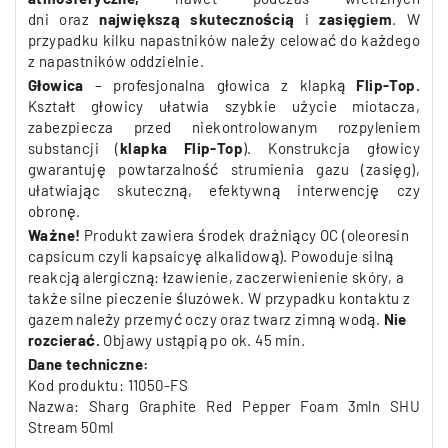
dni
oraz
największą
skutecznością
i
z
asięgiem
. W
przypadku kilku napastników należy celować do każdego
z napastników oddzielnie.
Głowica
– profesjonalna głowica z klapką
Flip-Top.
Kształt głowicy ułatwia szybkie użycie miotacza,
zabezpiecza przed niekontrolowanym rozpyleniem
substancji (
klapka Flip-Top
). Konstrukcja głowicy
gwarantuję powtarzalność strumienia gazu (zasięg),
ułatwiając skuteczną, efektywną interwencję czy
obronę.
Ważne!
Produkt z
awiera środek drażniący OC (oleoresin
capsicum czyli kapsaicyę alkalidową). Powoduje silną
reakcją alergiczną: łzawienie, zaczerwienienie skóry, a
także silne pieczenie śluzówek. W przypadku kontaktu z
gazem należy przemyć oczy oraz twarz zimną wodą.
Nie
rozcierać.
Objawy
ustąpią po ok. 45 min.
Dane techniczne:
Kod produktu: 11050-FS
Nazwa: Sharg Graphite Red Pepper Foam 3mln SHU
Stream 50ml