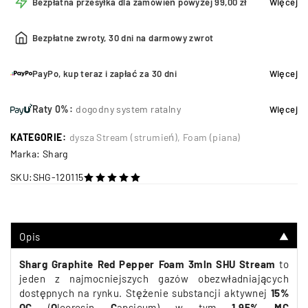
Bezpłatna przesyłka dla zamówień powyżej 99,00 zł
Więcej
Bezpłatne zwroty, 30 dni na darmowy zwrot
PayPo, kup teraz i zapłać za 30 dni
Więcej
Raty 0%:
dogodny system ratalny
Więcej
KATEGORIE:
dysza Stream (strumień)
,
Foam (piana)
Marka:
Sharg
SKU:
SHG-120115
na 5
Opis
▼
Sharg Graphite Red Pepper Foam 3mln SHU Stream
to
jeden z najmocniejszych gazów obezwładniających
dostępnych na rynku. Stężenie substancji aktywnej
15%
OC
(
O
leoresin
C
apsicum)
w tym
1.95% MC