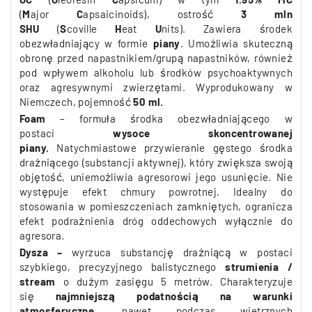
(
M
ajor
C
apsaicinoids),
ostrość
3 mln
SHU
(
S
coville
H
eat
U
nits).
Zawiera środek
obezwładniający w formie
piany
. Umożliwia skuteczną
obronę przed napastnikiem/grupą napastników, również
pod wpływem alkoholu lub środków psychoaktywnych
oraz agresywnymi zwierzętami.
Wyprodukowany w
Niemczech, pojemność
50 ml.
Foam
– formuła środka obezwładniającego w
postaci
wysoce skoncentrowanej
piany.
Natychmiastowe przywieranie gęstego środka
drażniącego (substancji aktywnej),
który zwiększa swoją
objętość, uniemożliwia agresorowi jego usunięcie. Nie
występuje efekt chmury powrotnej. Idealny do
stosowania w pomieszczeniach zamkniętych, ogranicza
efekt podrażnienia dróg oddechowych
wyłącznie
do
agresora.
Dysza –
wyrzuca substancję drażniącą w postaci
szybkiego, precyzyjnego balistycznego
strumienia /
stream
o dużym zasięgu 5 metrów. Charakteryzuje
się
najmniejszą podatnością na warunki
atmosferyczne
,
nawet podczas wietrznych