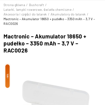
Strona główna
/
Bushcraft
/
Latarki, lampki rowerowe, światła chemiczne
/
Akcesoria i części do latarek
/
Akumulatory do latarek
/
Mactronic – Akumulator 18650 + pudełko – 3350 mAh – 3,7 V –
RAC0026
Mactronic – Akumulator 18650 +
pudełko – 3350 mAh – 3,7 V –
RAC0026
-16%