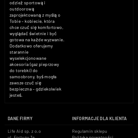
odzież sportową i
outdoorową
zaprojektowaną z myślą o
Tobie – kobiecie, która
chce czuć się komfortowo,
wyglądać świetnie i być
gotowa na każde wyzwanie.
Dodatkowo oferujemy
starannie
wyselekcjonowane
akcesoria (gaz pieprzowy
do torebki) do
samoobrony, byś mogła
zawsze czuć się
bezpieczna – gdziekolwiek
jesteś.
DANE FIRMY
INFORMACJE DLA KLIENTA
Life Aid sp. z o.o
Regulamin sklepu
ul. Fortuny 3a
Polityka prywatności