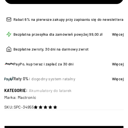
Rabat 6% na pierwsze zakupy przy zapisaniu się do newslettera
Bezpłatna przesyłka dla zamówień powyżej 99,00 zł
Więcej
Bezpłatne zwroty, 30 dni na darmowy zwrot
PayPo, kup teraz i zapłać za 30 dni
Więcej
Raty 0%:
dogodny system ratalny
Więcej
KATEGORIE:
Akumulatory do latarek
Marka:
Mactronic
SKU:
SPC-34955
na 5