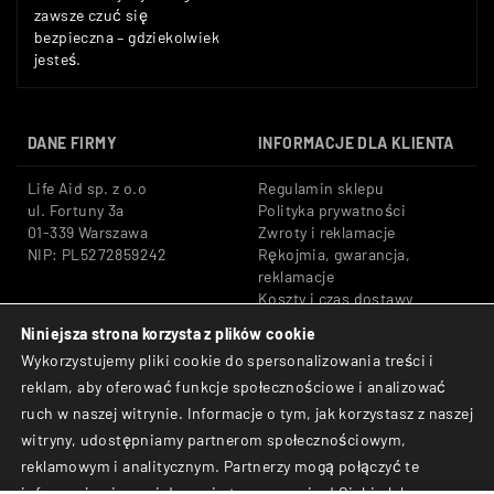
zawsze czuć się
bezpieczna – gdziekolwiek
jesteś.
DANE FIRMY
INFORMACJE DLA KLIENTA
Life Aid sp. z o.o
Regulamin sklepu
ul. Fortuny 3a
Polityka prywatności
01-339 Warszawa
Zwroty i reklamacje
NIP: PL5272859242
Rękojmia, gwarancja,
reklamacje
Koszty i czas dostawy
Niniejsza strona korzysta z plików cookie
Tel: +48 533 666 776
Bezpieczne płatności:
Wykorzystujemy pliki cookie do spersonalizowania treści i
E-mail: shop@lifeaid.pl
Przelewy24, BLIK, Karty
reklam, aby oferować funkcje społecznościowe i analizować
płatnicze
ruch w naszej witrynie. Informacje o tym, jak korzystasz z naszej
© Life Aid sp. z o.o. All
witryny, udostępniamy partnerom społecznościowym,
Rights Reserved.
reklamowym i analitycznym. Partnerzy mogą połączyć te
informacje z innymi danymi otrzymanymi od Ciebie lub