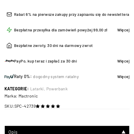
Rabat 6% na pierwsze zakupy przy zapisaniu się do newslettera
Bezpłatna przesyłka dla zamówień powyżej 99,00 zł
Więcej
Bezpłatne zwroty, 30 dni na darmowy zwrot
PayPo, kup teraz i zapłać za 30 dni
Więcej
Raty 0%:
dogodny system ratalny
Więcej
KATEGORIE:
Latarki
,
Powerbank
Marka:
Mactronic
SKU:
SPC-42739
na 5
Opis
▼