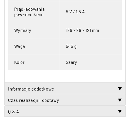
Prąd ładowania
5 V / 1,5 A
powerbankiem
Wymiary
189 x 98 x 121 mm
Waga
545 g
Kolor
Szary
Informacje dodatkowe
▼
Czas realizacji i dostawy
▼
Q & A
▼