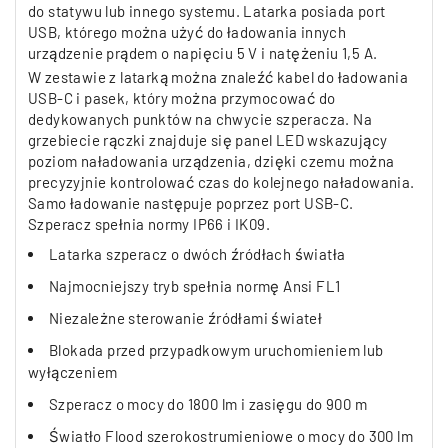
do statywu lub innego systemu. Latarka posiada port
USB, którego można użyć do ładowania innych
urządzenie prądem o napięciu 5 V i natężeniu 1,5 A.
W zestawie z latarką można znaleźć kabel do ładowania
USB-C i pasek, który można przymocować do
dedykowanych punktów na chwycie szperacza. Na
grzebiecie rączki znajduje się panel LED wskazujący
poziom naładowania urządzenia, dzięki czemu można
precyzyjnie kontrolować czas do kolejnego naładowania.
Samo ładowanie następuje poprzez port USB-C.
Szperacz spełnia normy IP66 i IK09.
Latarka szperacz o dwóch źródłach światła
Najmocniejszy tryb spełnia normę Ansi FL1
Niezależne sterowanie źródłami świateł
Blokada przed przypadkowym uruchomieniem lub
wyłączeniem
Szperacz o mocy do 1800 lm i zasięgu do 900 m
Światło Flood szerokostrumieniowe o mocy do 300 lm