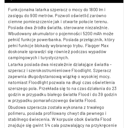
Funkcjonalna latarka szperacz o mocy do 1800 lm i
zasięgu do 900 metrów. Pozwoli oświetlić zarówno
ciemne pomieszczenie jak i otwarte połacie terenu.
Posiada dwa źródła światła, sterowane niezależnie.
Wbudowany akumulator o pojemności 5200 mAh może
pełnić funkcje powerbanka. Posiada przełącznik, który
pełni funkcje blokady wybranego trybu. Flagger Max
doskonale sprawdzi się również podczas wypadów
campingowych i turystycznych.
Latarka posiada dwa niezależnie działające światła –
szperacz i szerokostrumieniowe Floodlight. Szperacz
zapewnia długodystansową wiązkę o wysokiej mocy,
natomiast Floodlight pozwala na długi czas oświetlenia
szerszego pola. Przekłada się to na czas działania do 23
godzin w przypadku białego światła Flood i do 39 godzin
w przypadku pomarańczowego światła Flood.
Obudowa szperacza została wykonana z trwałego
polimeru, posiada profilowany chwyt dla pewnego i
stabilnego świecenia. W korpusie obok światła Flood
znajduje się gwint 1/4 cala pozwalający na przykręcenie