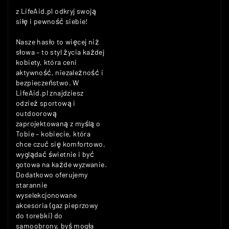
z LifeAid.pl odkryj swoją
siłę i pewność siebie!
Nasze hasło to więcej niż
słowa – to styl życia każdej
kobiety, która ceni
aktywność, niezależność i
bezpieczeństwo. W
LifeAid.pl znajdziesz
odzież sportową i
outdoorową
zaprojektowaną z myślą o
Tobie – kobiecie, która
chce czuć się komfortowo,
wyglądać świetnie i być
gotowa na każde wyzwanie.
Dodatkowo oferujemy
starannie
wyselekcjonowane
akcesoria (gaz pieprzowy
do torebki) do
samoobrony, byś mogła