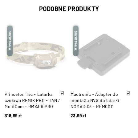
PODOBNE PRODUKTY
WYPRZEDANE
WYPRZEDANE
Princeton Tec - Latarka
Mactronic - Adapter do
czołowa REMIX PRO - TAN /
montażu NVG do latarki
MultiCam - RMX300PRO
NOMAD 03 - RHM0011
318,99
zł
23,99
zł