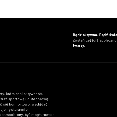
Bądź aktywna. Bądź świ
Zostań częścią społecznoś
twarzy
.
ety, która ceni aktywność,
odzież sportową i outdoorową
zuć się komfortowo, wyglądać
rujemy starannie
do samoobrony, byś mogła zawsze