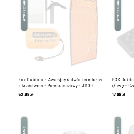
WYPRZEDANE
WYPRZEDANE
Fox Outdoor - Awaryjny śpiwór termiczny
FOX Outdoo
z krzesiwem - Pomarańczowy - 31100
głowę - Cz
52,99
zł
17,99
zł