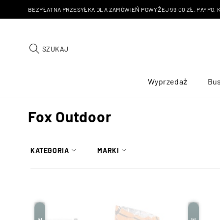
BEZPŁATNA PRZESYŁKA DLA ZAMÓWIEŃ POWYŻEJ 99,00 ZŁ. PAYPO, KU
SZUKAJ
Wyprzedaż
Bus
Fox Outdoor
KATEGORIA
MARKI