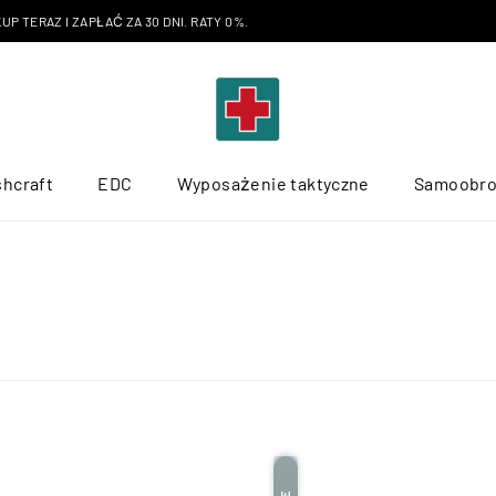
P TERAZ I ZAPŁAĆ ZA 30 DNI. RATY 0%.
hcraft
EDC
Wyposażenie taktyczne
Samoobr