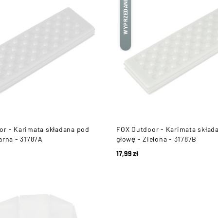
WYPRZEDANE
r - Karimata składana pod
FOX Outdoor - Karimata skład
arna - 31787A
głowę - Zielona - 31787B
17,99
zł