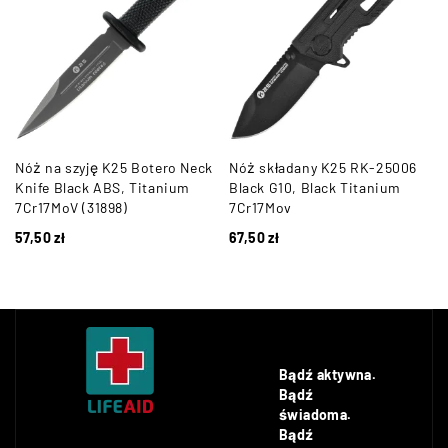
Nóż na szyję K25 Botero Neck
Nóż składany K25 RK-25006
Knife Black ABS, Titanium
Black G10, Black Titanium
7Cr17MoV (31898)
7Cr17Mov
57,50
zł
67,50
zł
Bądź aktywna.
Bądź
świadoma.
Bądź