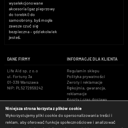
wyselekcjonowane
akcesoria (gaz pieprzowy
do torebki) do
samoobrony, byś mogła
zawsze czuć się
bezpieczna – gdziekolwiek
jesteś.
DANE FIRMY
INFORMACJE DLA KLIENTA
Life Aid sp. z o.o
Regulamin sklepu
ul. Fortuny 3a
Polityka prywatności
01-339 Warszawa
Zwroty i reklamacje
NIP: PL5272859242
Rękojmia, gwarancja,
reklamacje
Koszty i czas dostawy
Niniejsza strona korzysta z plików cookie
Tel: +48 533 666 776
Bezpieczne płatności:
Wykorzystujemy pliki cookie do spersonalizowania treści i
E-mail: shop@lifeaid.pl
Przelewy24, BLIK, Karty
reklam, aby oferować funkcje społecznościowe i analizować
płatnicze