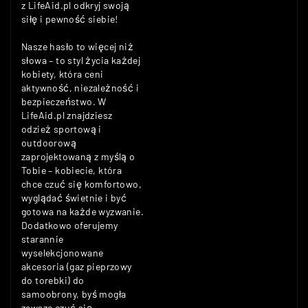
z LifeAid.pl odkryj swoją
siłę i pewność siebie!
Nasze hasło to więcej niż
słowa – to styl życia każdej
kobiety, która ceni
aktywność, niezależność i
bezpieczeństwo. W
LifeAid.pl znajdziesz
odzież sportową i
outdoorową
zaprojektowaną z myślą o
Tobie – kobiecie, która
chce czuć się komfortowo,
wyglądać świetnie i być
gotowa na każde wyzwanie.
Dodatkowo oferujemy
starannie
wyselekcjonowane
akcesoria (gaz pieprzowy
do torebki) do
samoobrony, byś mogła
zawsze czuć się