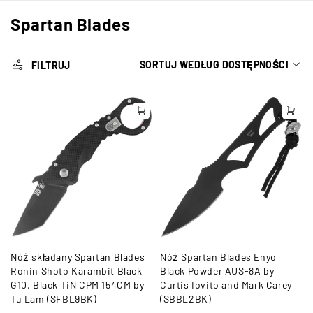
Spartan Blades
SORTUJ WEDŁUG DOSTĘPNOŚCI
FILTRUJ
Nóż składany Spartan Blades
Nóż Spartan Blades Enyo
Ronin Shoto Karambit Black
Black Powder AUS-8A by
G10, Black TiN CPM 154CM by
Curtis Iovito and Mark Carey
Tu Lam (SFBL9BK)
(SBBL2BK)