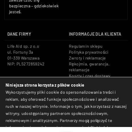
bezpieczna – gdziekolwiek
jesteś.
DANE FIRMY
INFORMACJE DLA KLIENTA
Life Aid sp. z o.o
Regulamin sklepu
ul. Fortuny 3a
Polityka prywatności
01-339 Warszawa
Zwroty i reklamacje
NIP: PL5272859242
Rękojmia, gwarancja,
reklamacje
Koszty i czas dostawy
Niniejsza strona korzysta z plików cookie
Tel: +48 533 666 776
Bezpieczne płatności:
Wykorzystujemy pliki cookie do spersonalizowania treści i
E-mail: shop@lifeaid.pl
Przelewy24, BLIK, Karty
reklam, aby oferować funkcje społecznościowe i analizować
płatnicze
ruch w naszej witrynie. Informacje o tym, jak korzystasz z naszej
© Life Aid sp. z o.o. All
witryny, udostępniamy partnerom społecznościowym,
Rights Reserved.
reklamowym i analitycznym. Partnerzy mogą połączyć te
informacje z innymi danymi otrzymanymi od Ciebie lub