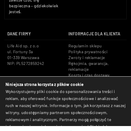
bezpieczna – gdziekolwiek
jesteś.
DANE FIRMY
INFORMACJE DLA KLIENTA
Life Aid sp. z o.o
Regulamin sklepu
ul. Fortuny 3a
Polityka prywatności
01-339 Warszawa
Zwroty i reklamacje
NIP: PL5272859242
Rękojmia, gwarancja,
reklamacje
Koszty i czas dostawy
Niniejsza strona korzysta z plików cookie
Tel: +48 533 666 776
Bezpieczne płatności:
Wykorzystujemy pliki cookie do spersonalizowania treści i
E-mail: shop@lifeaid.pl
Przelewy24, BLIK, Karty
reklam, aby oferować funkcje społecznościowe i analizować
płatnicze
ruch w naszej witrynie. Informacje o tym, jak korzystasz z naszej
© Life Aid sp. z o.o. All
witryny, udostępniamy partnerom społecznościowym,
Rights Reserved.
reklamowym i analitycznym. Partnerzy mogą połączyć te
informacje z innymi danymi otrzymanymi od Ciebie lub