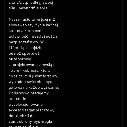
z LifeAid.pl odkryj swoją
siłę i pewność siebie!
Nasze hasło to więcej niż
słowa – to styl życia każdej
kobiety, która ceni
aktywność, niezależność i
bezpieczeństwo. W
LifeAid.pl znajdziesz
odzież sportową i
outdoorową
zaprojektowaną z myślą o
Tobie – kobiecie, która
chce czuć się komfortowo,
wyglądać świetnie i być
gotowa na każde wyzwanie.
Dodatkowo oferujemy
starannie
wyselekcjonowane
akcesoria (gaz pieprzowy
do torebki) do
samoobrony, byś mogła
zawsze czuć się