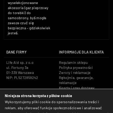
wyselekcjonowane
akcesoria (gaz pieprzowy
do torebki) do
samoobrony, byś mogła
zawsze czuć się
bezpieczna – gdziekolwiek
jesteś.
DANE FIRMY
INFORMACJE DLA KLIENTA
Life Aid sp. z o.o
Regulamin sklepu
ul. Fortuny 3a
Polityka prywatności
01-339 Warszawa
Zwroty i reklamacje
NIP: PL5272859242
Rękojmia, gwarancja,
reklamacje
Koszty i czas dostawy
Niniejsza strona korzysta z plików cookie
Tel: +48 533 666 776
Bezpieczne płatności:
Wykorzystujemy pliki cookie do spersonalizowania treści i
E-mail: shop@lifeaid.pl
Przelewy24, BLIK, Karty
reklam, aby oferować funkcje społecznościowe i analizować
płatnicze