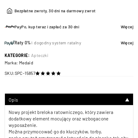
Bezpłatne zwroty, 30 dni na darmowy zwrot
PayPo, kup teraz i zapłać za 30 dni
Więcej
Raty 0%:
dogodny system ratalny
Więcej
KATEGORIE:
Apteczki
Marka:
Medaid
SKU:
SPC-15857
na 5
Opis
▼
Nowy projekt breloka ratowniczego, który zawiera
dodatkowy element mocujący oraz wzbogacone
wyposażenie.
Można przymocować go do kluczyków, torby,