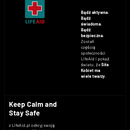
Bądź aktywna.
Bądź
świadoma.
Bądź
bezpieczna.
Zostań
częścią
społeczności
LifeAid i pokaż
światu, że
Siła
Kobiet ma
wiele twarzy
.
Keep Calm and
Stay Safe
z LifeAid.pl odkryj swoją