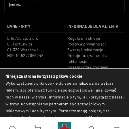
jesteś.
DANE FIRMY
INFORMACJE DLA KLIENTA
Life Aid sp. z o.o
Regulamin sklepu
ul. Fortuny 3a
Polityka prywatności
01-339 Warszawa
Zwroty i reklamacje
NIP: PL5272859242
Rękojmia, gwarancja,
reklamacje
Koszty i czas dostawy
Niniejsza strona korzysta z plików cookie
Tel: +48 533 666 776
Bezpieczne płatności:
Wykorzystujemy pliki cookie do spersonalizowania treści i
E-mail: shop@lifeaid.pl
Przelewy24, BLIK, Karty
reklam, aby oferować funkcje społecznościowe i analizować
płatnicze
ruch w naszej witrynie. Informacje o tym, jak korzystasz z naszej
© Life Aid sp. z o.o. All
witryny, udostępniamy partnerom społecznościowym,
Rights Reserved.
reklamowym i analitycznym. Partnerzy mogą połączyć te
informacje z innymi danymi otrzymanymi od Ciebie lub
uzyskanymi podczas korzystania z ich usług.