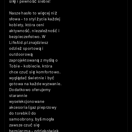
siłę i pewność siebie!
Nasze hasło to więcej niż
słowa – to styl życia każdej
kobiety, która ceni
aktywność, niezależność i
bezpieczeństwo. W
LifeAid.pl znajdziesz
odzież sportową i
outdoorową
zaprojektowaną z myślą o
Tobie – kobiecie, która
chce czuć się komfortowo,
wyglądać świetnie i być
gotowa na każde wyzwanie.
Dodatkowo oferujemy
starannie
wyselekcjonowane
akcesoria (gaz pieprzowy
do torebki) do
samoobrony, byś mogła
zawsze czuć się
bezpieczna – gdziekolwiek