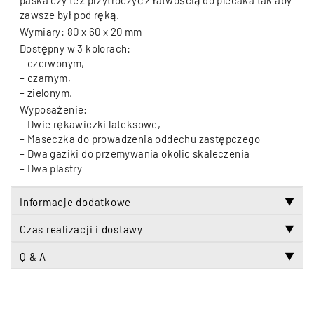
paska czy też przytroczyć z łatwością do plecaka tak aby
zawsze był pod ręką.
Wymiary: 80 x 60 x 20 mm
Dostępny w 3 kolorach:
– czerwonym,
– czarnym,
– zielonym.
Wyposażenie:
– Dwie rękawiczki lateksowe,
– Maseczka do prowadzenia oddechu zastępczego
– Dwa gaziki do przemywania okolic skaleczenia
– Dwa plastry
Informacje dodatkowe
▼
Czas realizacji i dostawy
▼
Q & A
▼