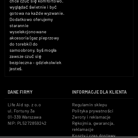
chce czuć się komfortowo,
wyglądać świetnie i być
gotowa na każde wyzwanie.
Dodatkowo oferujemy
starannie
wyselekcjonowane
akcesoria (gaz pieprzowy
do torebki) do
samoobrony, byś mogła
zawsze czuć się
bezpieczna – gdziekolwiek
jesteś.
DANE FIRMY
INFORMACJE DLA KLIENTA
Life Aid sp. z o.o
Regulamin sklepu
ul. Fortuny 3a
Polityka prywatności
01-339 Warszawa
Zwroty i reklamacje
NIP: PL5272859242
Rękojmia, gwarancja,
reklamacje
Koszty i czas dostawy