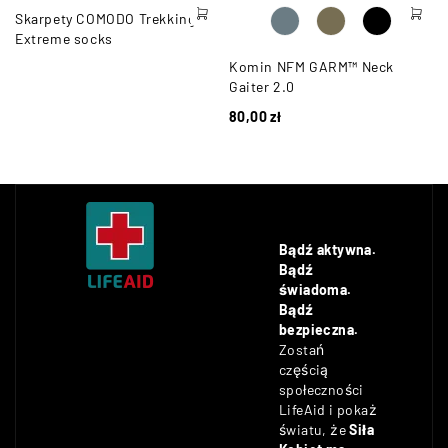
Skarpety COMODO Trekking
Extreme socks
Komin NFM GARM™ Neck
Gaiter 2.0
80,00
zł
Bądź aktywna.
Bądź
świadoma.
Bądź
bezpieczna.
Zostań
częścią
społeczności
LifeAid i pokaż
światu, że
Siła