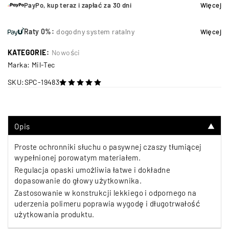
PayPo, kup teraz i zapłać za 30 dni
Więcej
Raty 0%:
dogodny system ratalny
Więcej
KATEGORIE:
Nowości
Marka:
Mil-Tec
SKU:
SPC-19483
na 5
Opis
▼
Proste ochronniki słuchu o pasywnej czaszy tłumiącej
wypełnionej porowatym materiałem.
Regulacja opaski umożliwia łatwe i dokładne
dopasowanie do głowy użytkownika.
Zastosowanie w konstrukcji lekkiego i odpornego na
uderzenia polimeru poprawia wygodę i długotrwałość
użytkowania produktu.