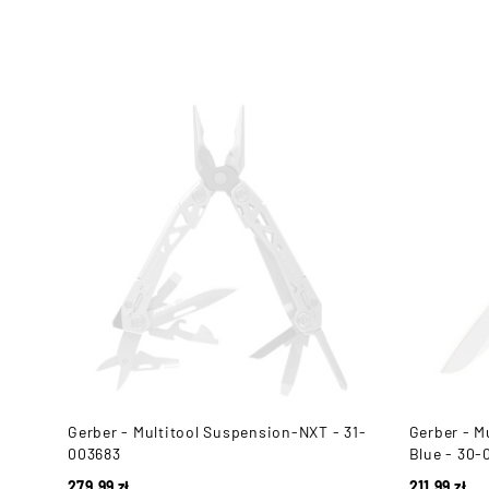
lack
Gerber - Multitool Suspension-NXT - 31-
Gerber - M
003683
Blue - 30-
279,99
zł
211,99
zł