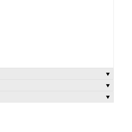
▼
▼
▼