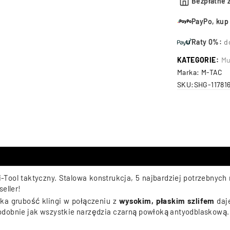
Bezpłatne 
PayPo, kup 
Raty 0%:
d
KATEGORIE:
Mu
Marka:
M-TAC
SKU:
SHG-11781
Tool taktyczny. Stalowa konstrukcja, 5 najbardziej potrzebnych 
eller!
ka grubość klingi w połączeniu z
wysokim, płaskim szlifem
daj
 podobnie jak wszystkie narzędzia czarną powłoką antyodblaskow