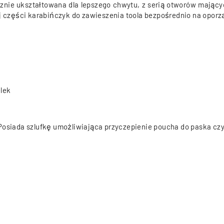
nie ukształtowana dla lepszego chwytu, z serią otworów mający
ej części karabińczyk do zawieszenia toola bezpośrednio na oporz
lek
 Posiada szlufkę umożliwiająca przyczepienie poucha do paska cz