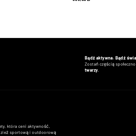
Bądź aktywna. Bądź świ
Zostań częścią społecznoś
twarzy
.
ety, która ceni aktywność,
odzież sportową i outdoorową