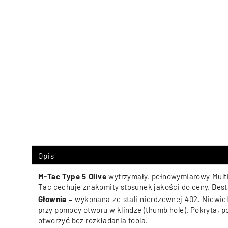
Opis
M-Tac Type 5 Olive
wytrzymały, pełnowymiarowy Multi-
Tac cechuje znakomity stosunek jakości do ceny. Bests
Głownia –
wykonana ze stali nierdzewnej
402
.
Niewiel
przy pomocy otworu w klindze (thumb hole). Pokryta,
otworzyć bez rozkładania toola.