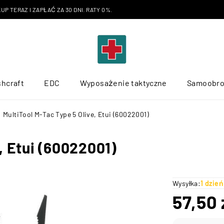
P TERAZ I ZAPŁAĆ ZA 30 DNI. RATY 0%.
hcraft
EDC
Wyposażenie taktyczne
Samoobr
MultiTool M-Tac Type 5 Olive, Etui (60022001)
, Etui (60022001)
Wysyłka:
1 dzie
57,50