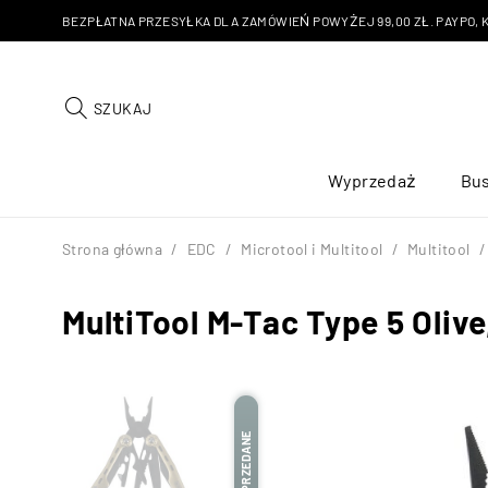
BEZPŁATNA PRZESYŁKA DLA ZAMÓWIEŃ POWYŻEJ 99,00 ZŁ. PAYPO, KU
SZUKAJ
Wyprzedaż
Bus
Strona główna
/
EDC
/
Microtool i Multitool
/
Multitool
/
MultiTool M-Tac Type 5 Olive
WYPRZEDANE