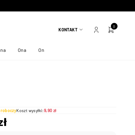
0
KONTAKT
ona
Ona
On
ń roboczy
Koszt wysyłki:
9,90 zł
zł