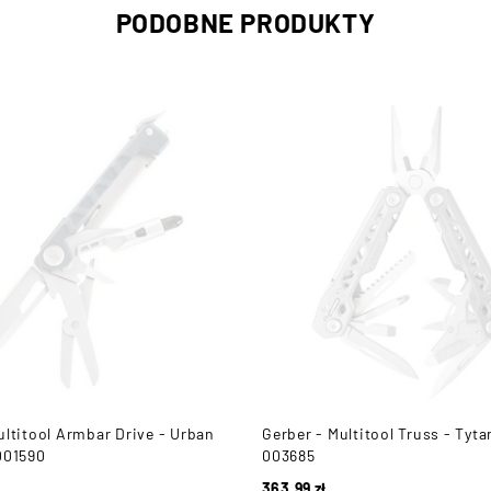
PODOBNE PRODUKTY
ultitool Armbar Drive - Urban
Gerber - Multitool Truss - Tyta
001590
003685
363,99
zł