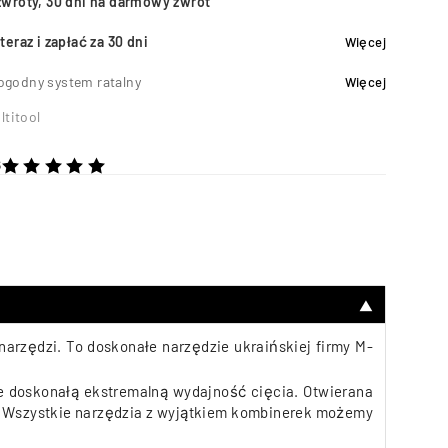
zwroty, 30 dni na darmowy zwrot
teraz i zapłać za 30 dni
Więcej
ogodny system ratalny
Więcej
ltitool
6
na 5
▼
narzędzi. To doskonałe narzędzie ukraińskiej firmy M-
e doskonałą ekstremalną wydajność cięcia. Otwierana
ą. Wszystkie narzędzia z wyjątkiem kombinerek możemy