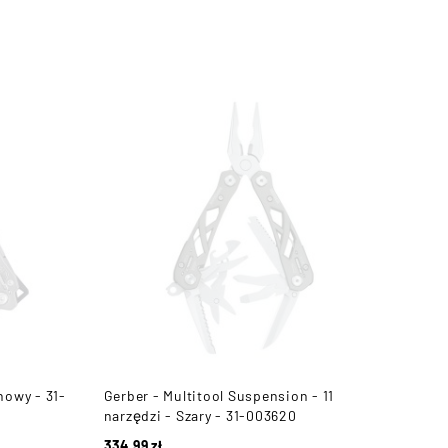
nowy - 31-
Gerber - Multitool Suspension - 11
SOG 
narzędzi - Szary - 31-003620
Para
334,99
zł
405,