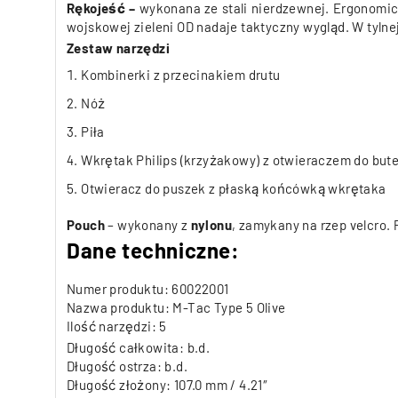
Rękojeść –
w
ykonana ze stali nierdzewnej.
Ergonomicz
wojskowej zieleni OD nadaje taktyczny wygląd. W tyln
Zestaw narzędzi
Kombinerki z przecinakiem drutu
Nóż
Piła
Wkrętak Philips (krzyżakowy) z otwieraczem do bute
Otwieracz do puszek z płaską końcówką wkrętaka
Pouch
– wykonany z
nylonu
, zamykany na rzep velcro.
Dane techniczne:
Numer produktu: 60022001
Nazwa produktu: M-Tac Type 5 Olive
Ilość narzędzi: 5
Długość całkowita: b.d.
Długość ostrza: b.d.
Długość złożony: 107.0 mm / 4.21″