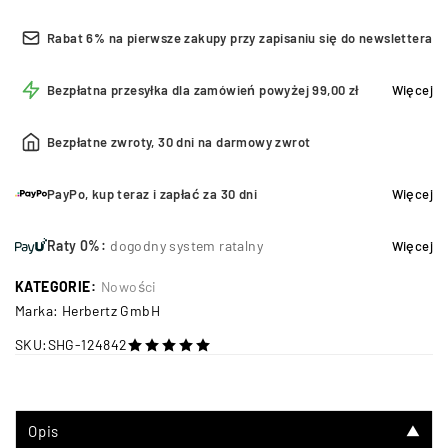
Rabat 6% na pierwsze zakupy przy zapisaniu się do newslettera
Bezpłatna przesyłka dla zamówień powyżej 99,00 zł
Więcej
Bezpłatne zwroty, 30 dni na darmowy zwrot
PayPo, kup teraz i zapłać za 30 dni
Więcej
Raty 0%:
dogodny system ratalny
Więcej
KATEGORIE:
Nowości
Marka:
Herbertz GmbH
SKU:
SHG-124842
na 5
Opis
▼