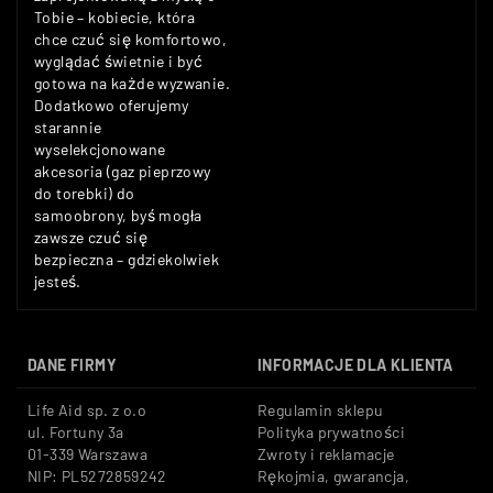
Tobie – kobiecie, która
chce czuć się komfortowo,
wyglądać świetnie i być
gotowa na każde wyzwanie.
Dodatkowo oferujemy
starannie
wyselekcjonowane
akcesoria (gaz pieprzowy
do torebki) do
samoobrony, byś mogła
zawsze czuć się
bezpieczna – gdziekolwiek
jesteś.
DANE FIRMY
INFORMACJE DLA KLIENTA
Life Aid sp. z o.o
Regulamin sklepu
ul. Fortuny 3a
Polityka prywatności
01-339 Warszawa
Zwroty i reklamacje
NIP: PL5272859242
Rękojmia, gwarancja,