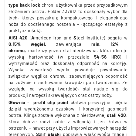
typu back lock
chroni użytkownika przed przypadkowym
złożeniem ostrza. Folder 337612 to doskonały wybór dla
tych, którzy poszukują kompaktowego i eleganckiego
noża do codziennego noszenia – łączącego estetykę z
praktycznością.
AISI 420
(
A
merican
I
ron and
S
teel
I
nstitute) bogata w
0.15%
węgiel,
zawierająca
min. 12%
chromu,
martenzytyczna stal nierdzewna, która oferuje
wysoką hartowność (
w przedziale
54-56 HRC
)
i
wytrzymałość oraz doskonałą odporność na korozję.
Wysoka zawartość węgla powoduje powstawanie
związków węglika chromu, zapewniających odporność
na zużycie i zachowanie krawędzi po utwardzeniu. Ze
względu na wysoką twardość, stal nadaje się do
produkcji narzędzi skrawających oraz ostrzy noży.
Głownia
–
profil clip point
ułatwia precyzyjne cięcia
dzięki wydłużonemu czubkowi i korzystnej geometrii
ostrza. Klinga została wykonana z nierdzewnej
stali 420
,
która dobrze radzi sobie z wilgocią i jest łatwa w
ostrzeniu – nawet przy użyciu improwizowanych narzędzi
terenowych.
Szlif płaski
poprawia właściwości tnące i