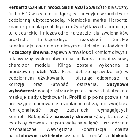
Herbertz CJH Burl Wood, Satin 420 (337612)
to klasyczny
folder EDC w stylu retro, łączący tradycyjne wzornictwo z
codzienną użytecznością. Niemiecka marka Herbertz,
znana z produkcji solidnych noży użytkowych, proponuje
tu eleganckie i niezawodne narzędzie dla zwolenników
prostych, funkcjonalnych rozwiązań. Smukła
konstrukcja, oparta na stalowym szkielecie i okładzinach
z
czeczoty drewna
, zapewnia trwałość i komfort chwytu,
a klasyczny system otwierania podkreśla ponadczasowy
charakter modelu. Klinga została wykonana z
nierdzewnej
stali 420
, która dobrze sprawdza się w
codziennym użytkowaniu – oferując odporność na
korozję oraz łatwość ostrzenia.
Satynowe
wykończenie
nadaje ostrzu elegancki połysk i skutecznie
maskuje ślady użytkowania.
Profil clip point
pozwala na
precyzyjne operowanie czubkiem ostrza, co zwiększa
funkcjonalność przy zadaniach wymagających
kontroli. Rękojeść z
czeczoty drewna
łączy klasyczną
estetykę drewna z odpornością na wilgoć i uszkodzenia
mechaniczne. Wewnętrzna konstrukcja oparta
na
stalowym szkielecie
wzmacnia całość, a
blokada