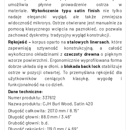
umożliwia płynne prowadzenie ostrza w
materiale.
Wykończenie typu satin finish
nie tylko
nadaje elegancki wygląd, ale także zmniejsza
widoczność mikrorys. Ostrze otwierane jest manualnie za
pomocą klasycznego wcięcia na paznokieć, co pozwala
zachować dyskretny, tradycyjny wygląd konstrukcji.
Rękojeść –
korpus oparto na
stalowych linersach
, które
zapewniają sztywność konstrukcyjną, a całość
wykończono okładzinami z
czeczoty drewna
o pięknym
wzorze powierzchni. Ergonomicznie wyprofilowana forma
dobrze układa się w dłoni, a
blokada back lock
stabilizuje
ostrze w pozycji otwartej. To przemyślana rękojeść dla
użytkowników ceniących klasykę, wygodę i
funkcjonalność na co dzień.
Dane techniczne:
Numer produktu: 337612
Nazwa produktu: CJH Burl Wood, Satin 420
Długość całkowita: 207
.0
mm / 8.15″
Długość głowni: 88
.0
mm / 3.46″
Grubość głowni: b.d.
Długość rękojeści: 119.0 mm / 4.69″