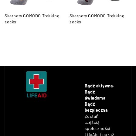
Skarpety COMODO Trekking
Skarpety COMODO Trekking
socks
socks
Bądź aktywna.
Bądź
świadoma.
Bądź
bezpieczna.
Zostań
częścią
społeczności
LifeAid i pokaż