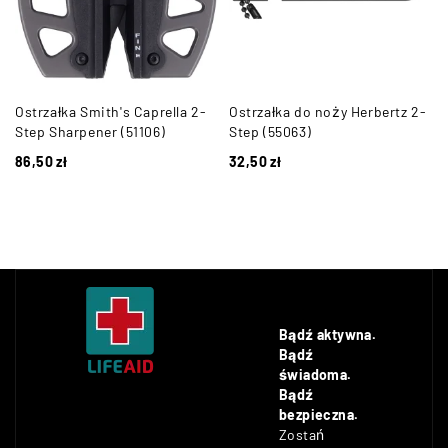
Ostrzałka Smith's Caprella 2-
Ostrzałka do noży Herbertz 2-
n
Step Sharpener (51106)
Step (55063)
86,50
zł
32,50
zł
Bądź aktywna.
Bądź
świadoma.
Bądź
bezpieczna.
Zostań