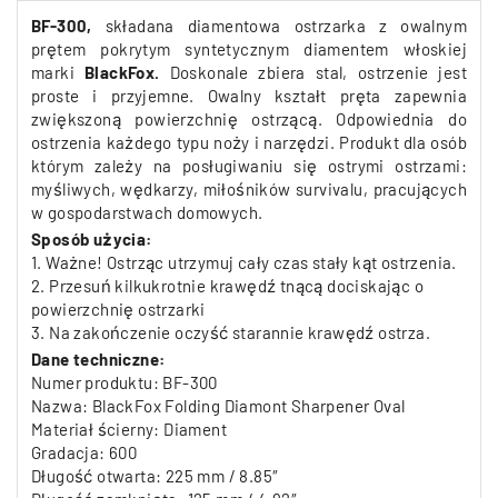
BF-300,
składana diamentowa
ostrzarka z owalnym
prętem pokrytym syntetycznym diamentem włoskiej
marki
BlackFox.
Doskonale zbiera stal, ostrzenie jest
proste i przyjemne. Owalny kształt pręta zapewnia
zwiększoną powierzchnię ostrzącą. Odpowiednia do
ostrzenia każdego typu noży i narzędzi. Produkt dla osób
którym zależy na posługiwaniu się ostrymi ostrzami:
myśliwych, wędkarzy, miłośników survivalu, pracujących
w gospodarstwach domowych.
Sposób użycia:
1.
Ważne! Ostrząc utrzymuj cały czas stały kąt ostrzenia.
2. P
rzesuń kilkukrotnie krawędź tnącą dociskając
o
powierzchnię ostrzarki
3. Na zakończenie oczyść starannie krawędź ostrza.
Dane techniczne:
Numer produktu: BF-300
Nazwa: BlackFox Folding Diamont Sharpener Oval
Materiał ścierny: Diament
Gradacja: 600
Długość otwarta: 225 mm / 8.85″