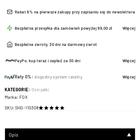
Rabat 6% na pierwsze zakupy przy zapisaniu się do newslettera
Bezpłatna przesyłka dla zamówień powyżej 99,00 zł
Więcej
Bezpłatne zwroty, 30 dni na darmowy zwrot
PayPo, kup teraz i zapłać za 30 dni
Więcej
Raty 0%:
dogodny system ratalny
Więcej
KATEGORIE:
Ostrzałki
Marka:
FOX
SKU:
SHG-110308
na 5
Opis
▼