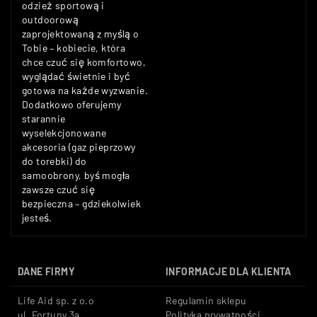
odzież sportową i
outdoorową
zaprojektowaną z myślą o
Tobie – kobiecie, która
chce czuć się komfortowo,
wyglądać świetnie i być
gotowa na każde wyzwanie.
Dodatkowo oferujemy
starannie
wyselekcjonowane
akcesoria (gaz pieprzowy
do torebki) do
samoobrony, byś mogła
zawsze czuć się
bezpieczna – gdziekolwiek
jesteś.
DANE FIRMY
INFORMACJE DLA KLIENTA
Life Aid sp. z o.o
Regulamin sklepu
ul. Fortuny 3a
Polityka prywatności