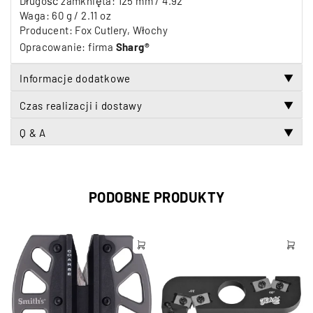
Długość zamknięta: 125 mm / 4.92″
Waga: 60 g / 2.11 oz
Producent: Fox Cutlery, Włochy
Opracowanie: firma
Sharg®
Informacje dodatkowe
▼
Czas realizacji i dostawy
▼
Q & A
▼
PODOBNE PRODUKTY