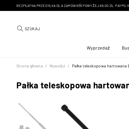
BEZPŁATNA PRZESYŁKA DLA ZAMÓWIEŃ POWYŻEJ 99,00 ZŁ. PAYPO, KU
SZUKAJ
Wyprzedaż
Bus
Strona główna
/
Nowości
/
Pałka teleskopowa hartowana 
Pałka teleskopowa hartowa