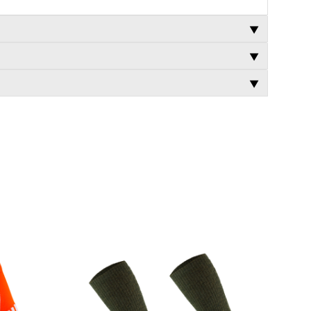
▼
▼
▼