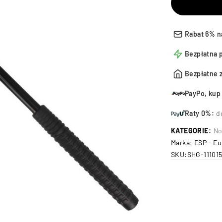
Rabat 6% n
Bezpłatna 
Bezpłatne 
PayPo, kup 
Raty 0%:
d
KATEGORIE:
No
Marka:
ESP - Eu
SKU:
SHG-11101