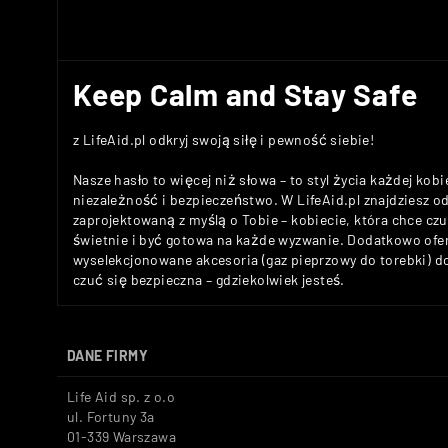
Keep Calm and Stay Safe
z LifeAid.pl odkryj swoją siłę i pewność siebie!
Nasze hasło to więcej niż słowa – to styl życia każdej kobi
niezależność i bezpieczeństwo. W LifeAid.pl znajdziesz 
zaprojektowaną z myślą o Tobie – kobiecie, która chce c
świetnie i być gotowa na każde wyzwanie. Dodatkowo ofe
wyselekcjonowane akcesoria (gaz pieprzowy do torebki) 
czuć się bezpieczna – gdziekolwiek jesteś.
DANE FIRMY
Life Aid sp. z o.o
ul. Fortuny 3a
01-339 Warszawa