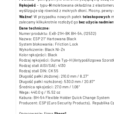
Rękojeść
– typu-
H
moletowana okładzina z elastomeru
wyślizguje się również z mokrych dłoni. Mocny, pewn
Ważne!
W przypadku nowych pałek
teleskopowych
m
zalecamy kilkukrotnie rozłożyć go
bez użycia nadmiern
Dane techniczne:
Numer produktu: ExB-21H-BK BH-54, (12532)
Nazwa: ESP 21″ Hartowana Black
System blokowania: Friction Lock
Wykończenie: Black Ni-Zn
Kolor rękojeści: Black
Rodzaj rękojeści: Guma Typ-H (Antypoślizgowa Szorst
Rodzaj stali AISI/SAE: 4130
Rodzaj stali DIN: CK 55
Długość pałki złożonej: 210.0 mm / 8.27″
Długość pałki rozłożonej: 530.0 mm / 20.87″
Średnica rękojeści: 27.0 mm / 1.06″
Waga: 440.0 g / 15.52 oz
Kabura: BH-54 Flexible Holder
Quick Change System
Producent: ESP (Euro Security Products),
Republika C
Opracowanie: firma
Sharg®