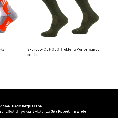
cks
Skarpety COMODO Trekking Performance
Skar
socks
adoma. Bądź bezpieczna.
ci LifeAid i pokaż światu, że
Siła Kobiet ma wiele