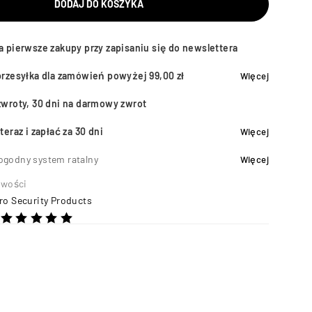
DODAJ DO KOSZYKA
a pierwsze zakupy przy zapisaniu się do newslettera
przesyłka dla zamówień powyżej 99,00 zł
Więcej
zwroty, 30 dni na darmowy zwrot
teraz i zapłać za 30 dni
Więcej
ogodny system ratalny
Więcej
wości
ro Security Products
5
na 5