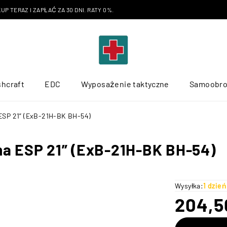
P TERAZ I ZAPŁAĆ ZA 30 DNI. RATY 0%.
hcraft
EDC
Wyposażenie taktyczne
Samoobr
ESP 21” (ExB-21H-BK BH-54)
na ESP 21” (ExB-21H-BK BH-54)
Wysyłka:
1 dzie
204,