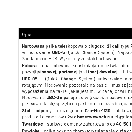
Opis
Hartowana
pałka teleskopowa o długości
21 cali
typu
F
w mocowanie
UBC-5
(Quick Change System).
Najpop
żandarmerii, BOR. Wykonany ze stali hartowanej.
Kabura
–
opatentowana konstrukcja umożliwia obró
pozycji
pionowej,
poziomej
jak i
innej dowolnej.
Etui 
UBC-05
– (Quick Change System) uniwersalne mo
rotującym. Mocowanie pozostaje na pasie – musisz j
wyposażenia na takie, jakie jest mu w danej chwili
Mocowanie
UBC-05
pasuje do większości pasów o s
przesuwania się sprzętu na pasie np. podczas biegu
Stal
– odporny na rozciąganie
Cro-Mo 4130
– niskowę
produkcji elementów użyto
bezszwowych rur
ciągniony
Twardość
– stalowe elementy zahartowano do
40-50 
Powłoka
– pałkę pokryto
charakteryzującą się dużą o