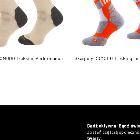
COMODO Trekking Performance
Skarpety COMODO Trekking so
Bądź aktywna. Bądź świ
Zostań częścią społecznoś
twarzy
.