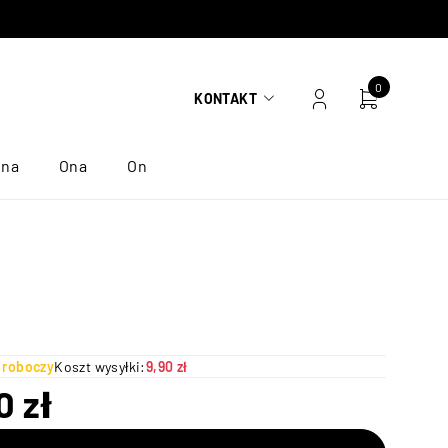
0
KONTAKT
ona
Ona
On
ń roboczy
Koszt wysyłki:
9,90 zł
50
zł