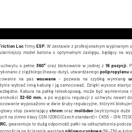
riction Loc
firmy
ESP.
W zestawie z profesjonalnym wypinanym
ularniejszy model batona o optymalnym zasięgu, będący na wyp
t uchwytu o pełne
360°
oraz blokowanie w jednej z
16 pozycji.
P
wykonano z ciężkiego (heavy-duty), utwardzanego
polipropylenu
w
cowanie na pas
wsuwane
– pozwala na szybką wymianę
u
edynie wybrać inną kaburę i ją zamocować. Dzięki wysoce elas
 niezbędne. Kabura na pałkę teleskopową, może być wymieniona 
zerokości
32-50 mm,
a po wyjęciu regulacji z uchwytu nawet d
, mocowanie wyposażono w dwie śruby regulacyjne, którymi bloku
glowy stop zawierający
chrom
oraz
molibden
(wytrzymuje duże o
ch na zimno klasy CSN 12060 (Czech standard) = CK55 – DIN 17200,
HRC,
gwarantuje to dużą odporność pałki na odkształcenia podcz
dpornością
na ścieranie warstwą
niklowo-cynkową
(Ni-ZN)
w kolo