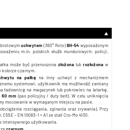
▼
 obrotowym
uchwytem
(360° Roto)
BH-54
wyposażonym
osażeniu m.in. polskich służb mundurowych: policji,
ałka może być przenoszona
złożona
lub
rozłożona
w
 kolorze czarnym.
chwytu na pałkę
na inny uchwyt z mechanizmem
tycznemu systemowi, użytkownik ma możliwość zamiany
na ładownicę na magazynek lub pokrowiec na latarkę.
o
60 mm
(pas policyjny / duty belt).
W celu uniknięcia
jemy mocowanie w wymaganym miejscu na pasie.
bciążenia rozciągania, zginania oraz zrywania). Przy
 C55E – EN 10083-1 + A1 ze stali Cro-Mo 4130.
as intensywnego użytkowania.
rze
czarnym.