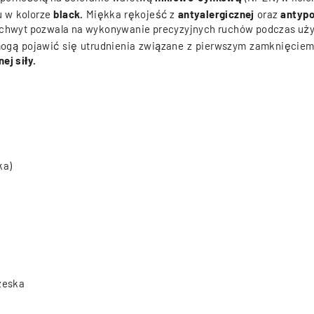
 w kolorze
black.
Miękka rękojeść z
antyalergicznej
oraz
antypo
y chwyt pozwala na wykonywanie precyzyjnych ruchów podczas uż
ogą pojawić się utrudnienia związane z pierwszym zamknięciem
ej siły.
ka)
zeska