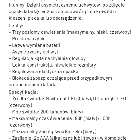
tkaniny. Dzięki asymetrycznemu uchwytowi po zdjęciu
opaski latarkę można zamocować np. do krawędzi
kieszeni plecaka lub oporządzenia.
Cechy:
– Trzy poziomy oświetlenia (maksymalny, niski, czerwony)
– Prosta w użyciu
– Łatwa wymiana baterii
– Asymetryczny uchwyt
– Regulacja kąta nachylenia głowicy
– Lekka konstrukcja, niewielkie rozmiary
– Regulowana elastyczna opaska
– Blokada zabezpieczająca przed przypadkowym
uruchomieniem latarki
Specyfikacja:
– Źródło światła: Maxbright LED (biały), Ultrabright LED
(czerwony)
– Moc światła: 200 lumenów (biały)
– Maksymalny czas świecenia: 80h (biały) / 100h
(czerwony)
– Maksymalny zasięg światła: 48m (biały)
– Zasilanie: 2x AAA (alkaliczne lub litowe) – w komplecie