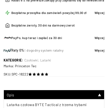
Rabat 6% na pierwsze zakupy przy zapisaniu się do newslettera
Bezpłatna przesyłka dla zamówień powyżej 99,00 zł
Więcej
Bezpłatne zwroty, 30 dni na darmowy zwrot
PayPo, kup teraz i zapłać za 30 dni
Więcej
Raty 0%:
dogodny system ratalny
Więcej
KATEGORIE:
Czołówki
,
Latarki
Marka:
Princeton Tec
SKU:
SPC-18222
na 5
Opis
▼
Latarka czołowa BYTE Tactical z trzema trybami