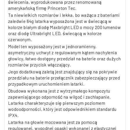
świecenia, wyprodukowana przez renomowaną
amerykańską firmę Princeton Tec.
Ta niewielkich rozmiarów i lekka, bo ważąca z bateriami
zaledwie 64g latarka wyposażona jest w świecącą w
kolorze białym diodę Maxbright LED o mocy 200 lumenów
oraz diodę Ultrabright LED, świecącą w kolorze
czerwonym.
Model ten wyposażony jest w jednoramienny,
asymetryczny uchwyt z regulowanym kątem nachylenia
głowicy, łatwo dostępny przedział na baterie oraz dużych
rozmiarów przycisk włączający.
Jego dodatkową zaletą jest znajdujący się na pokrywie
przedziału na baterie przełącznik zabezpieczający przed
przypadkowym uruchomieniem latarki.
Obudowa wykonana jest z wytrzymałego kompozytu
zapewniającego odporność na wilgoć i zachlapanie.
Latarka charakteryzuje się pierwszym poziomem
wodoodporności, który jest odpowiednikiem standardu
IPX4.
Latarka na głowie mocowana jest za pomocą
regulowanej, wygodnej opaski wykonanej z elastycznej