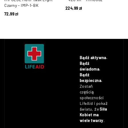
Czarny - IMP-1-BK
224,99
zł
72,99
zł
Bądź aktywna.
Bądź
świadoma.
Bądź
bezpieczna.
Zostań
częścią
społeczności
LifeAid i pokaż
światu, że
Siła
Kobiet ma
wiele twarzy
.