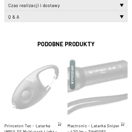
Czas realizacji i dostawy
▼
Q & A
▼
PODOBNE PRODUKTY
WYPRZEDANE
a
Princeton Tec - Latarka
Mactronic - Latarka Sniper 3.2
IMPULSE Multi-task Light -
- 420 lm - THH0062