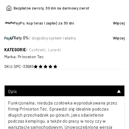
Bezpłatne zwroty, 30 dni na darmowy zwrot
PayPo, kup teraz i zapłać za 30 dni
Więcej
Raty 0%:
dogodny system ratalny
Więcej
KATEGORIE:
Czołówki
,
Latarki
Marka:
Princeton Tec
SKU:
SPC-33685
na 5
Opis
▼
Funkcjonalna, nieduża czołówka wyprodukowana przez
firmę Princeton Tec. Sprawdzi się idealnie podczas
długich przechadzek po górach, jako oświetlenie
podczas kempingu, a także do pracy w nocy czy w
warsztacie samochodowym. Unowocześniona wersja