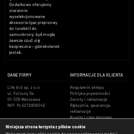
Dodatkowo oferujemy
starannie
wyselekcjonowane
akcesoria (gaz pieprzowy
do torebki) do
samoobrony, byś mogła
zawsze czuć się
bezpieczna – gdziekolwiek
jesteś.
DANE FIRMY
INFORMACJE DLA KLIENTA
Life Aid sp. z o.o
Regulamin sklepu
ul. Fortuny 3a
Polityka prywatności
01-339 Warszawa
Zwroty i reklamacje
NIP: PL5272859242
Rękojmia, gwarancja,
reklamacje
Koszty i czas dostawy
Niniejsza strona korzysta z plików cookie
Tel: +48 533 666 776
Bezpieczne płatności:
Wykorzystujemy pliki cookie do spersonalizowania treści i