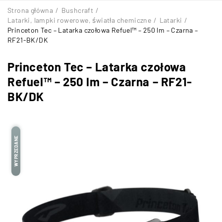
Strona główna
/
Bushcraft
/
Latarki, lampki rowerowe, światła chemiczne
/
Latarki
/
Princeton Tec – Latarka czołowa Refuel™ – 250 lm – Czarna –
RF21-BK/DK
Princeton Tec – Latarka czołowa
Refuel™ – 250 lm – Czarna – RF21-
BK/DK
WYPRZEDANE