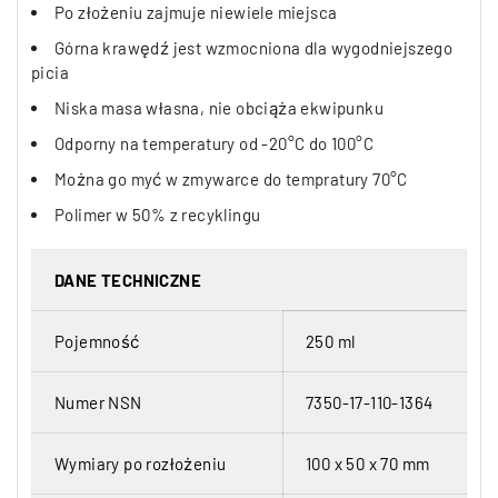
Po złożeniu zajmuje niewiele miejsca
Górna krawędź jest wzmocniona dla wygodniejszego
picia
Niska masa własna, nie obciąża ekwipunku
Odporny na temperatury od -20°C do 100°C
Można go myć w zmywarce do tempratury 70°C
Polimer w 50% z recyklingu
DANE TECHNICZNE
Pojemność
250 ml
Numer NSN
7350-17-110-1364
Wymiary po rozłożeniu
100 x 50 x 70 mm