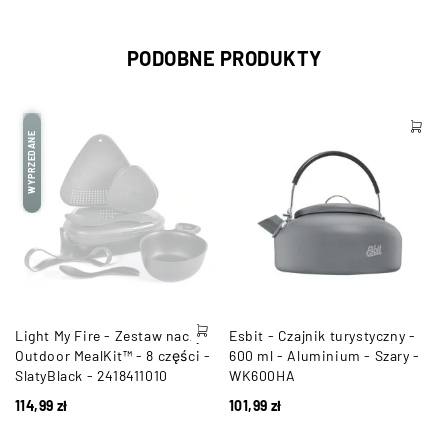
PODOBNE PRODUKTY
WYPRZEDANE
Light My Fire - Zestaw naczyń
Esbit - Czajnik turystyczny -
Outdoor MealKit™ - 8 części -
600 ml - Aluminium - Szary -
SlatyBlack - 2418411010
WK600HA
114,99
zł
101,99
zł