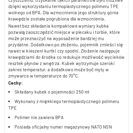
czyszczeniu. Uzyskanie takich parametrów było możliwe
dzięki wykorzystaniu termoplastycznego polimeru TPE
wolnego od BPA. Dla wzmocnienia jego struktury górna
krawędzie została pogrubiona dla wzmocnienia.
Nawet bez składania kompaktowe wymiary kubka
pozwalą zaoszczędzić miejsce w plecaku i torbie, które
może przeznaczyć na wyposażenie bardziej mu
przydatne. Dodatkowo po złożeniu, pojemnik zmieści się
nawet w kieszeni kurtki czy spodni. Złożenie następuje
krawędziami do środka co redukuje możliwość wycieków
resztek płynów z wnętrza. Kubek wytrzymuje szeroki
zakres temperatur, a dodatkowo może być myty w
zmywarce w temperaturze do 70°C.
Cechy:
Składany kubek o pojemności 250 ml
Wykonany z miękkiego termoplastycznego polimeru
TPE
Polimer nie zawiera BPA
Posiada oficjalny numer magazynowy NATO NSN