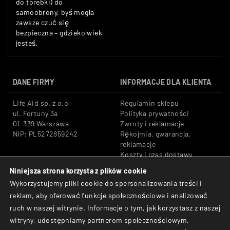
do torebki) do
samoobrony, byś mogła
zawsze czuć się
bezpieczna – gdziekolwiek
jesteś.
DANE FIRMY
INFORMACJE DLA KLIENTA
Life Aid sp. z o.o
Regulamin sklepu
ul. Fortuny 3a
Polityka prywatności
01-339 Warszawa
Zwroty i reklamacje
NIP: PL5272859242
Rękojmia, gwarancja,
reklamacje
Koszty i czas dostawy
Niniejsza strona korzysta z plików cookie
Tel: +48 533 666 776
Bezpieczne płatności:
Wykorzystujemy pliki cookie do spersonalizowania treści i
E-mail: shop@lifeaid.pl
Przelewy24, BLIK, Karty
reklam, aby oferować funkcje społecznościowe i analizować
płatnicze
ruch w naszej witrynie. Informacje o tym, jak korzystasz z naszej
© Life Aid sp. z o.o. All
witryny, udostępniamy partnerom społecznościowym,
Rights Reserved.