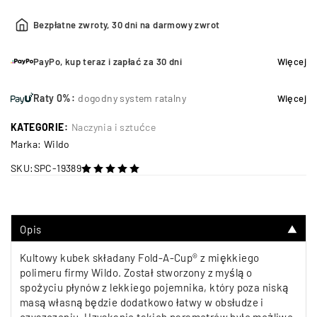
Bezpłatne zwroty, 30 dni na darmowy zwrot
PayPo, kup teraz i zapłać za 30 dni
Więcej
Raty 0%:
dogodny system ratalny
Więcej
KATEGORIE:
Naczynia i sztućce
Marka:
Wildo
SKU:
SPC-19389
na 5
Opis
▼
Kultowy kubek składany Fold-A-Cup® z miękkiego
polimeru firmy Wildo. Został stworzony z myślą o
spożyciu płynów z lekkiego pojemnika, który poza niską
masą własną będzie dodatkowo łatwy w obsłudze i