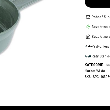
Rabat 6% n
Bezpłatna 
Bezpłatne 
PayPo, kup 
Raty 0%:
d
KATEGORIE:
Na
Marka:
Wildo
SKU:
SPC-16595
na