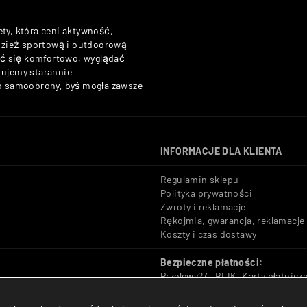
ety, która ceni aktywność,
odzież sportową i outdoorową
zuć się komfortowo, wyglądać
rujemy starannie
do samoobrony, byś mogła zawsze
INFORMACJE DLA KLIENTA
Regulamin sklepu
Polityka prywatności
Zwroty i reklamacje
Rękojmia, gwarancja, reklamacje
Koszty i czas dostawy
Bezpieczne płatności:
Przelewy24, BLIK, Karty płatnicz