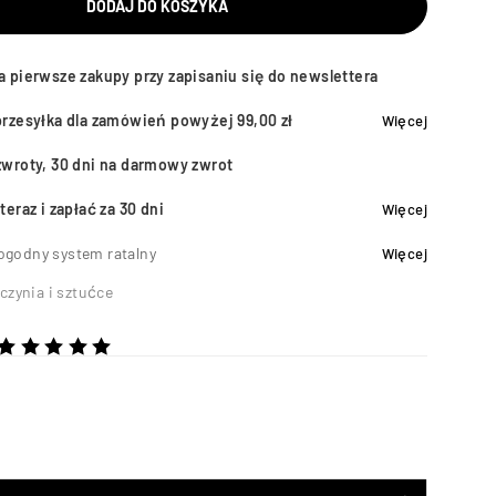
DODAJ DO KOSZYKA
a pierwsze zakupy przy zapisaniu się do newslettera
przesyłka dla zamówień powyżej 99,00 zł
Więcej
zwroty, 30 dni na darmowy zwrot
teraz i zapłać za 30 dni
Więcej
ogodny system ratalny
Więcej
czynia i sztućce
 5