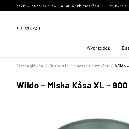
BEZPŁATNA PRZESYŁKA DLA ZAMÓWIEŃ POWYŻEJ 99,00 ZŁ. PAYPO, KU
SZUKAJ
Wyprzedaż
Bus
Strona główna
/
Bushcraft
/
Naczynia i sztućce
/
Wildo –
Wildo – Miska Kåsa XL – 900 