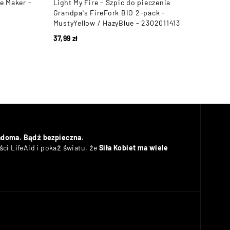
e Maker -
Light My Fire - Szpic do pieczenia
Esbi
Grandpa's FireFork BIO 2-pack -
Fuel
MustyYellow / HazyBlue - 2302011413
233,
37,99
zł
adoma. Bądź bezpieczna.
ci LifeAid i pokaż światu, że
Siła Kobiet ma wiele