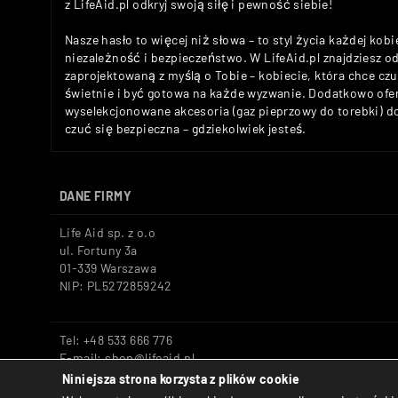
z LifeAid.pl odkryj swoją siłę i pewność siebie!
Nasze hasło to więcej niż słowa – to styl życia każdej kobi
niezależność i bezpieczeństwo. W LifeAid.pl znajdziesz 
zaprojektowaną z myślą o Tobie – kobiecie, która chce c
świetnie i być gotowa na każde wyzwanie. Dodatkowo ofe
wyselekcjonowane akcesoria (gaz pieprzowy do torebki) 
czuć się bezpieczna – gdziekolwiek jesteś.
DANE FIRMY
Life Aid sp. z o.o
ul. Fortuny 3a
01-339 Warszawa
NIP: PL5272859242
Tel: +48 533 666 776
E-mail: shop@lifeaid.pl
Niniejsza strona korzysta z plików cookie