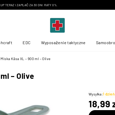
P TERAZ I ZAPŁAĆ ZA 30 DNI. RATY 0%.
hcraft
EDC
Wyposażenie taktyczne
Samoobr
 Miska Kåsa XL – 900 ml – Olive
ml – Olive
Wysyłka:
1 dzie
18,99