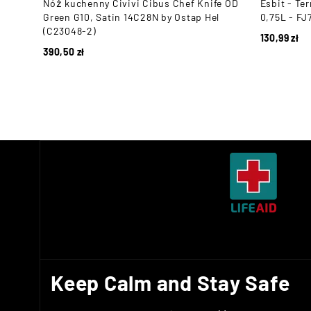
ą -
Nóż kuchenny Civivi Cibus Chef Knife OD
Esbit - Te
Green G10, Satin 14C28N by Ostap Hel
0,75L - F
(C23048-2)
130,99
zł
390,50
zł
Keep Calm and Stay Safe