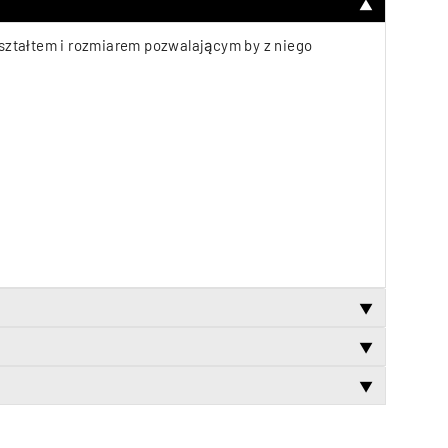
▼
kształtem i rozmiarem pozwalającym by z niego
▼
▼
▼