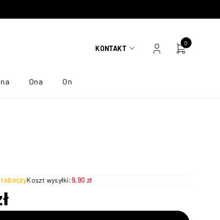
0
KONTAKT
ona
Ona
On
ń roboczy
Koszt wysyłki:
9,90 zł
zł