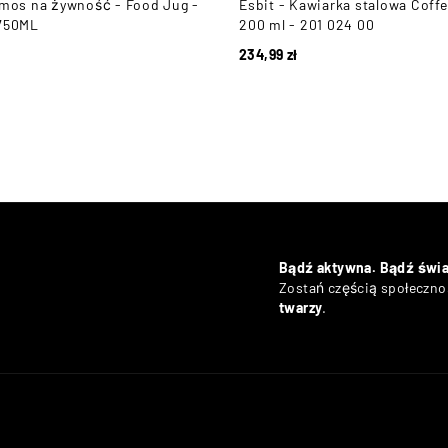
rmos na żywność - Food Jug -
Esbit - Kawiarka stalowa Coffe
J750ML
200 ml - 201 024 00
234,99
zł
Bądź aktywna. Bądź świ
Zostań częścią społecznoś
twarzy
.