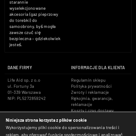
starannie
wyselekcjonowane
akcesoria (gaz pieprzowy
do torebki) do
samoobrony, byś mogła
zawsze czuć się
bezpieczna – gdziekolwiek
jesteś.
DANE FIRMY
INFORMACJE DLA KLIENTA
Life Aid sp. z o.o
Regulamin sklepu
ul. Fortuny 3a
Polityka prywatności
01-339 Warszawa
Zwroty i reklamacje
NIP: PL5272859242
Rękojmia, gwarancja,
reklamacje
Koszty i czas dostawy
Niniejsza strona korzysta z plików cookie
Tel: +48 533 666 776
Bezpieczne płatności:
Wykorzystujemy pliki cookie do spersonalizowania treści i
E-mail: shop@lifeaid.pl
Przelewy24, BLIK, Karty
reklam, aby oferować funkcje społecznościowe i analizować
płatnicze