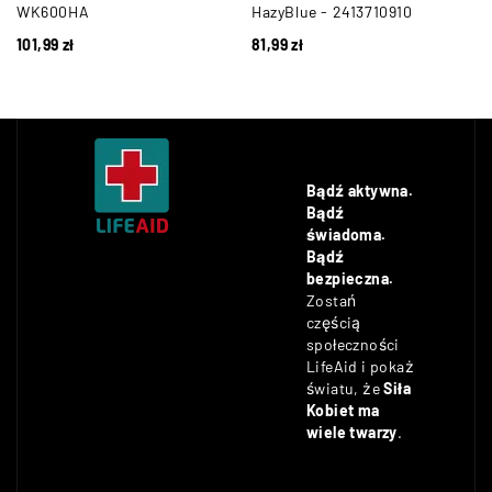
WK600HA
HazyBlue - 2413710910
101,99
zł
81,99
zł
Bądź aktywna.
Bądź
świadoma.
Bądź
bezpieczna.
Zostań
częścią
społeczności
LifeAid i pokaż
światu, że
Siła
Kobiet ma
wiele twarzy
.