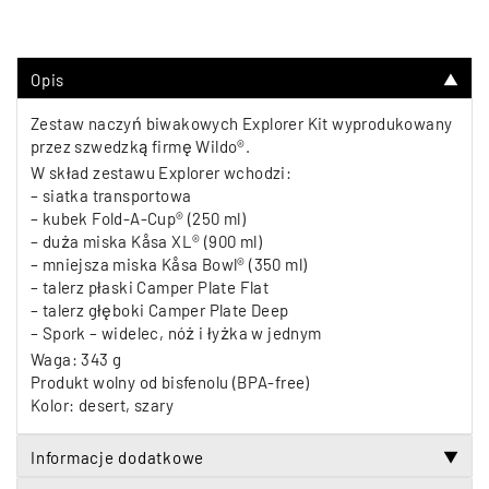
Opis
▼
Zestaw naczyń biwakowych Explorer Kit wyprodukowany
przez szwedzką firmę Wildo®.
W skład zestawu Explorer wchodzi:
– siatka transportowa
– kubek Fold-A-Cup® (250 ml)
– duża miska Kåsa XL® (900 ml)
– mniejsza miska Kåsa Bowl® (350 ml)
– talerz płaski Camper Plate Flat
– talerz głęboki Camper Plate Deep
– Spork – widelec, nóż i łyżka w jednym
Waga: 343 g
Produkt wolny od bisfenolu (BPA-free)
Kolor: desert, szary
Informacje dodatkowe
▼