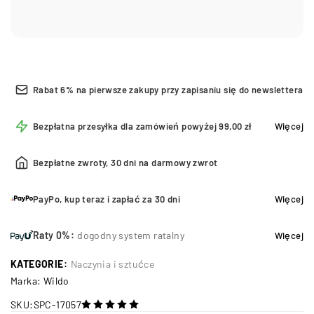
Rabat 6% na pierwsze zakupy przy zapisaniu się do newslettera
Bezpłatna przesyłka dla zamówień powyżej 99,00 zł
Więcej
Bezpłatne zwroty, 30 dni na darmowy zwrot
PayPo, kup teraz i zapłać za 30 dni
Więcej
Raty 0%:
dogodny system ratalny
Więcej
KATEGORIE:
Naczynia i sztućce
Marka:
Wildo
SKU:
SPC-17057
na 5