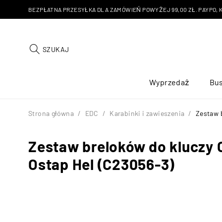
BEZPŁATNA PRZESYŁKA DLA ZAMÓWIEŃ POWYŻEJ 99,00 ZŁ. PAYPO, KU
SZUKAJ
Wyprzedaż
Bus
Strona główna
/
EDC
/
Karabinki i zawieszenia
/
Zestaw 
Zestaw breloków do kluczy 
Ostap Hel (C23056-3)