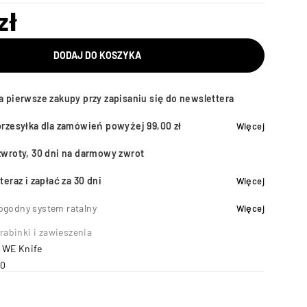
zł
DODAJ DO KOSZYKA
a pierwsze zakupy przy zapisaniu się do newslettera
przesyłka dla zamówień powyżej 99,00 zł
Więcej
zwroty, 30 dni na darmowy zwrot
teraz i zapłać za 30 dni
Więcej
ogodny system ratalny
Więcej
rabinki i zawieszenia
y WE Knife
90