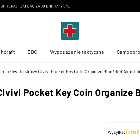
P TERAZ I ZAPŁAĆ ZA 30 DNI. RATY 0%.
hcraft
EDC
Wyposażenie taktyczne
Samoobr
breloków do kluczy Civivi Pocket Key Coin Organize Blue/Red Alumini
Civivi Pocket Key Coin Organize
Wysyłka:
1 dzie