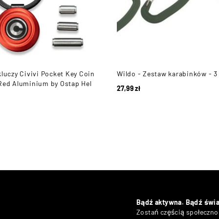
kluczy Civivi Pocket Key Coin
Wildo - Zestaw karabinków - 3 s
Red Aluminium by Ostap Hel
27,99
zł
Bądź aktywna. Bądź świ
Zostań częścią społecznoś