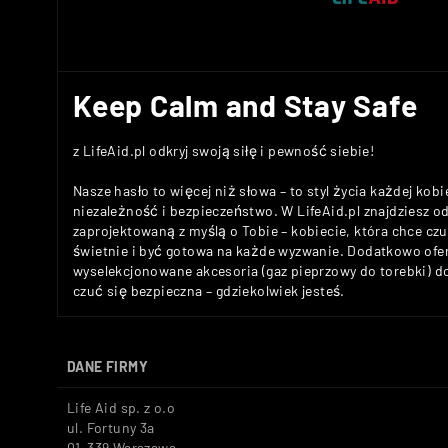
Keep Calm and Stay Safe
z LifeAid.pl odkryj swoją siłę i pewność siebie!
Nasze hasło to więcej niż słowa – to styl życia każdej kobi
niezależność i bezpieczeństwo. W LifeAid.pl znajdziesz 
zaprojektowaną z myślą o Tobie – kobiecie, która chce c
świetnie i być gotowa na każde wyzwanie. Dodatkowo ofe
wyselekcjonowane akcesoria (gaz pieprzowy do torebki) 
czuć się bezpieczna – gdziekolwiek jesteś.
DANE FIRMY
Life Aid sp. z o.o
ul. Fortuny 3a
01-339 Warszawa