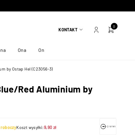
0
KONTAKT
ona
Ona
On
um by Ostap Hel (C23056-3)
 Blue/Red Aluminium by
ń roboczy
Koszt wysyłki:
9,90 zł