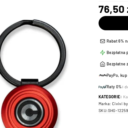
76,50
Rabat 6% n
Bezpłatna 
Bezpłatne 
PayPo, kup 
Raty 0%:
d
KATEGORIE:
Ka
Marka:
Civivi b
SKU:
SHG-1225