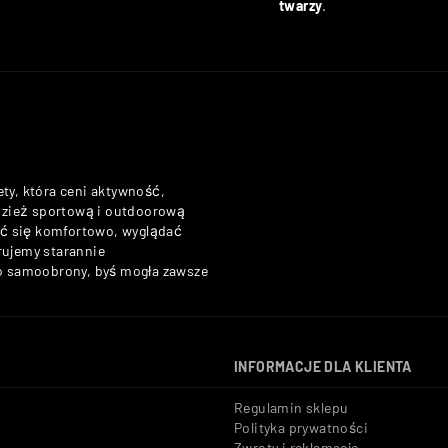
twarzy
.
ety, która ceni aktywność,
odzież sportową i outdoorową
zuć się komfortowo, wyglądać
rujemy starannie
do samoobrony, byś mogła zawsze
INFORMACJE DLA KLIENTA
Regulamin sklepu
Polityka prywatności
Zwroty i reklamacje