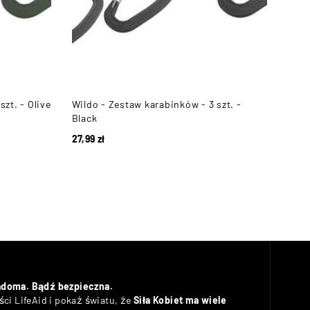
zt. - Olive
Wildo - Zestaw karabinków - 3 szt. -
Wild
Black
Dese
27,99
zł
27,9
adoma. Bądź bezpieczna.
ci LifeAid i pokaż światu, że
Siła Kobiet ma wiele