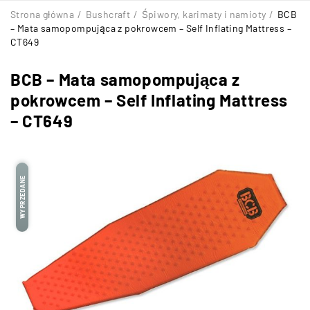
Strona główna
/
Bushcraft
/
Śpiwory, karimaty i namioty
/
BCB
– Mata samopompująca z pokrowcem – Self Inflating Mattress –
CT649
BCB – Mata samopompująca z
pokrowcem – Self Inflating Mattress
– CT649
WYPRZEDANE