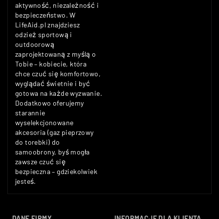
aktywność, niezależność i
bezpieczeństwo. W
LifeAid.pl znajdziesz
odzież sportową i
outdoorową
zaprojektowaną z myślą o
Tobie – kobiecie, która
chce czuć się komfortowo,
wyglądać świetnie i być
gotowa na każde wyzwanie.
Dodatkowo oferujemy
starannie
wyselekcjonowane
akcesoria (gaz pieprzowy
do torebki) do
samoobrony, byś mogła
zawsze czuć się
bezpieczna – gdziekolwiek
jesteś.
DANE FIRMY
INFORMACJE DLA KLIENTA