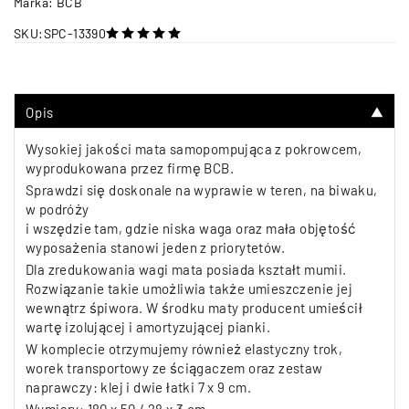
Marka:
BCB
SKU:
SPC-13390
na 5
Opis
▼
Wysokiej jakości mata samopompująca z pokrowcem,
wyprodukowana przez firmę BCB.
Sprawdzi się doskonale na wyprawie w teren, na biwaku,
w podróży
i wszędzie tam, gdzie niska waga oraz mała objętość
wyposażenia stanowi jeden z priorytetów.
Dla zredukowania wagi mata posiada kształt mumii.
Rozwiązanie takie umożliwia także umieszczenie jej
wewnątrz śpiwora. W środku maty producent umieścił
wartę izolującej i amortyzującej pianki.
W komplecie otrzymujemy również elastyczny trok,
worek transportowy ze ściągaczem oraz zestaw
naprawczy: klej i dwie łatki 7 x 9 cm.
Wymiary: 180 x 50 / 28 x 3 cm