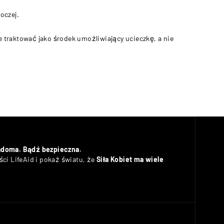
oczej.
 traktować jako środek umożliwiający ucieczkę, a nie
adoma. Bądź bezpieczna.
ci LifeAid i pokaż światu, że
Siła Kobiet ma wiele