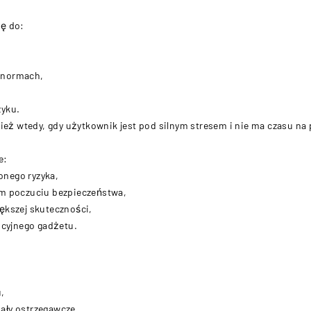
ię do:
 normach,
zyku.
nież wtedy, gdy użytkownik jest pod silnym stresem i nie ma czasu na
e:
onego ryzyka,
ym poczuciu bezpieczeństwa,
ększej skuteczności,
ncyjnego gadżetu.
,
nały ostrzegawcze.