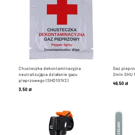
Chusteczka dekontaminacyjna
Gaz piepr
neutralizująca działanie gazu
2mln SHU 
pieprzowego (SHD101V2)
49,50
zł
3,50
zł
WYPRZEDANE