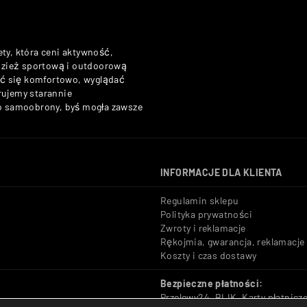
ety, która ceni aktywność,
odzież sportową i outdoorową
zuć się komfortowo, wyglądać
rujemy starannie
do samoobrony, byś mogła zawsze
INFORMACJE DLA KLIENTA
Regulamin sklepu
Polityka prywatności
Zwroty i reklamacje
Rękojmia, gwarancja, reklamacje
Koszty i czas dostawy
Bezpieczne płatności:
Przelewy24, BLIK, Karty płatnicz