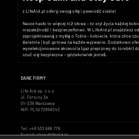
z LifeAid.pl odkryj swoją siłę i pewność siebie!
Nasze hasło to więcej niż słowa – to styl życia każdej kobi
niezależność i bezpieczeństwo. W LifeAid.pl znajdziesz 
zaprojektowaną z myślą o Tobie – kobiecie, która chce c
świetnie i być gotowa na każde wyzwanie. Dodatkowo ofe
wyselekcjonowane akcesoria (gaz pieprzowy do torebki) 
czuć się bezpieczna – gdziekolwiek jesteś.
DANE FIRMY
Life Aid sp. z o.o
ul. Fortuny 3a
01-339 Warszawa
NIP: PL5272859242
Tel: +48 533 666 776
E-mail: shop@lifeaid.pl