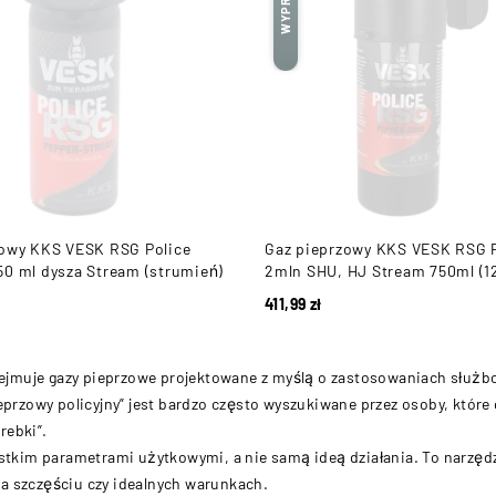
zowy KKS VESK RSG Police
Gaz pieprzowy KKS VESK RSG P
0 ml dysza Stream (strumień)
2mln SHU, HJ Stream 750ml (1
411,99
zł
obejmuje gazy pieprzowe projektowane z myślą o zastosowaniach służbo
ieprzowy policyjny” jest bardzo często wyszukiwane przez osoby, któr
rebki”.
ystkim parametrami użytkowymi, a nie samą ideą działania. To narzędzi
a szczęściu czy idealnych warunkach.