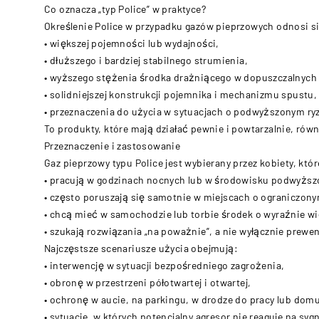
Co oznacza „typ Police” w praktyce?
Określenie Police w przypadku gazów pieprzowych odnosi s
• większej pojemności lub wydajności,
• dłuższego i bardziej stabilnego strumienia,
• wyższego stężenia środka drażniącego w dopuszczalnych
• solidniejszej konstrukcji pojemnika i mechanizmu spustu,
• przeznaczenia do użycia w sytuacjach o podwyższonym ry
To produkty, które mają działać pewnie i powtarzalnie, rów
Przeznaczenie i zastosowanie
Gaz pieprzowy typu Police jest wybierany przez kobiety, któr
• pracują w godzinach nocnych lub w środowisku podwyższ
• często poruszają się samotnie w miejscach o ograniczon
• chcą mieć w samochodzie lub torbie środek o wyraźnie wi
• szukają rozwiązania „na poważnie”, a nie wyłącznie prewe
Najczęstsze scenariusze użycia obejmują:
• interwencję w sytuacji bezpośredniego zagrożenia,
• obronę w przestrzeni półotwartej i otwartej,
• ochronę w aucie, na parkingu, w drodze do pracy lub domu
• sytuacje, w których potencjalny agresor nie reaguje na syg