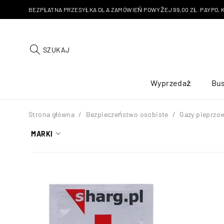
BEZPŁATNA PRZESYŁKA DLA ZAMÓWIEŃ POWYŻEJ 99,00 ZŁ. PAYPO, KU
SZUKAJ
Wyprzedaż
Bus
Strona główna
/
Bezpieczeństwo osobiste
/
Gazy pieprzo
MARKI