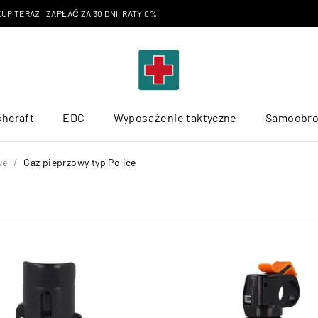
P TERAZ I ZAPŁAĆ ZA 30 DNI. RATY 0%.
hcraft
EDC
Wyposażenie taktyczne
Samoobr
we
/
Gaz pieprzowy typ Police