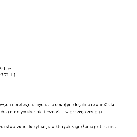
olice
2750-H)
wych i profesjonalnych, ale dostępne legalnie również dla
e chcą maksymalnej skuteczności, większego zasięgu i
a stworzone do sytuacji, w których zagrożenie jest realne,