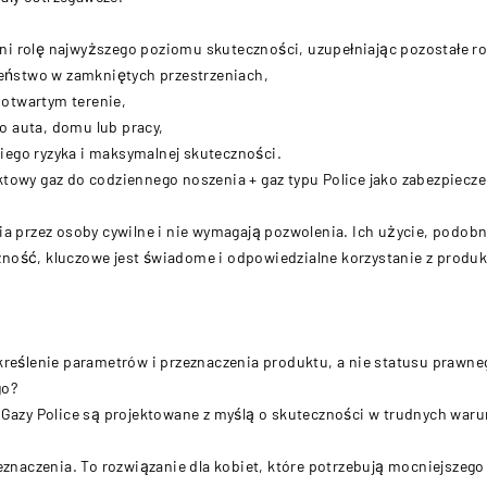
pełni rolę najwyższego poziomu skuteczności, uzupełniając pozostałe r
czeństwo w zamkniętych przestrzeniach,
a otwartym terenie,
o auta, domu lub pracy,
okiego ryzyka i maksymalnej skuteczności.
towy gaz do codziennego noszenia + gaz typu Police jako zabezpieczen
ia przez osoby cywilne i nie wymagają pozwolenia. Ich użycie, podob
ność, kluczowe jest świadome i odpowiedzialne korzystanie z produkt
kreślenie parametrów i przeznaczenia produktu, a nie statusu prawne
go?
. Gazy Police są projektowane z myślą o skuteczności w trudnych waru
naczenia. To rozwiązanie dla kobiet, które potrzebują mocniejszego