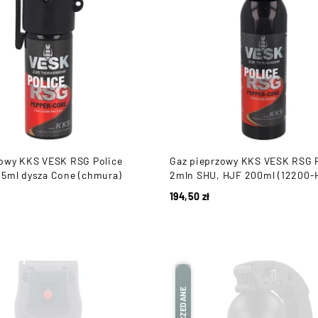
zowy KKS VESK RSG Police
Gaz pieprzowy KKS VESK RSG P
15ml dysza Cone (chmura)
2mln SHU, HJF 200ml (12200-
194,50
zł
WYPRZEDANE