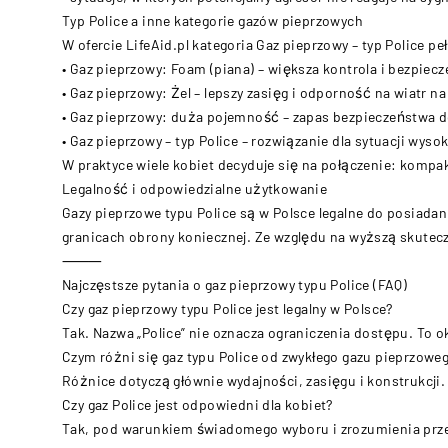
Typ Police a inne kategorie gazów pieprzowych
W ofercie LifeAid.pl kategoria Gaz pieprzowy – typ Police 
• Gaz pieprzowy: Foam (piana) – większa kontrola i bezpie
• Gaz pieprzowy: Żel – lepszy zasięg i odporność na wiatr n
• Gaz pieprzowy: duża pojemność – zapas bezpieczeństwa d
• Gaz pieprzowy – typ Police – rozwiązanie dla sytuacji wys
W praktyce wiele kobiet decyduje się na połączenie: kompak
Legalność i odpowiedzialne użytkowanie
Gazy pieprzowe typu Police są w Polsce legalne do posiadan
granicach obrony koniecznej. Ze względu na wyższą skutecz
⸻
Najczęstsze pytania o gaz pieprzowy typu Police (FAQ)
Czy gaz pieprzowy typu Police jest legalny w Polsce?
Tak. Nazwa „Police” nie oznacza ograniczenia dostępu. To o
Czym różni się gaz typu Police od zwykłego gazu pieprzowe
Różnice dotyczą głównie wydajności, zasięgu i konstrukcji
Czy gaz Police jest odpowiedni dla kobiet?
Tak, pod warunkiem świadomego wyboru i zrozumienia przez