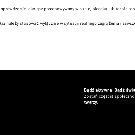
ej sprawdza się jako gaz przechowywany w aucie, plecaku lub torbie rob
 należy stosować wyłącznie w sytuacji realnego zagrożenia i zawsze
Bądź aktywna. Bądź świ
Zostań częścią społecznoś
twarzy
.