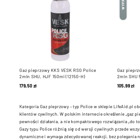
Gaz pieprzowy KKS VESK RSG Police
Gaz piepr
2mln SHU, HJF 150ml (12150-H)
2mln SHU 5
179,50
zł
105,99
zł
Kategoria Gaz pieprzowy – typ Police w sklepie LifeAid.pl 
klientów cywilnych. W polskim internecie określenie „gaz p
pewności działania, a nie kompaktowego rozwiązania „do to
Gazy typu Police różnią się od wersji cywilnych przede wsz
dynamiczne i wymaga zdecydowanej reakcji, bez polegania n