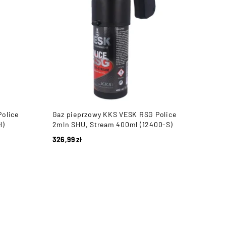
olice
Gaz pieprzowy KKS VESK RSG Police
H)
2mln SHU, Stream 400ml (12400-S)
326,99
zł