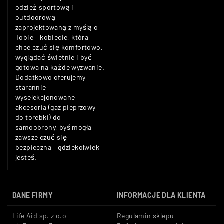
odzież sportową i
outdoorową
zaprojektowaną z myślą o
Tobie – kobiecie, która
chce czuć się komfortowo,
wyglądać świetnie i być
gotowa na każde wyzwanie.
Dodatkowo oferujemy
starannie
wyselekcjonowane
akcesoria (gaz pieprzowy
do torebki) do
samoobrony, byś mogła
zawsze czuć się
bezpieczna – gdziekolwiek
jesteś.
DANE FIRMY
INFORMACJE DLA KLIENTA
Life Aid sp. z o.o
Regulamin sklepu