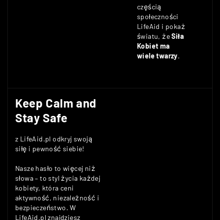
częścią
społeczności
LifeAid i pokaż
światu, że
Siła
Kobiet ma
wiele twarzy
.
Keep Calm and
Stay Safe
z LifeAid.pl odkryj swoją
siłę i pewność siebie!
Nasze hasło to więcej niż
słowa – to styl życia każdej
kobiety, która ceni
aktywność, niezależność i
bezpieczeństwo. W
LifeAid.pl znajdziesz