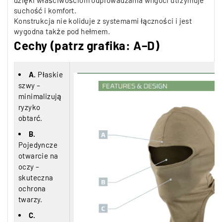
dzięki właściwościom odprowadzania wilgoci utrzymuje
suchość i komfort.
Konstrukcja nie koliduje z systemami łączności i jest
wygodna także pod hełmem.
Cechy (patrz grafika: A–D)
A.
Płaskie
szwy –
minimalizują
ryzyko
obtarć.
B.
Pojedyncze
otwarcie na
oczy –
skuteczna
ochrona
twarzy.
C.