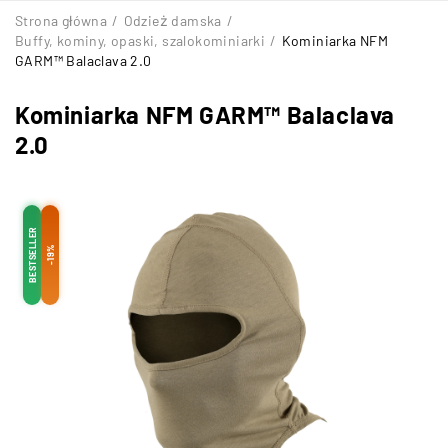
Strona główna
/
Odzież damska
/
Buffy, kominy, opaski, szalokominiarki
/
Kominiarka NFM
GARM™ Balaclava 2.0
Kominiarka NFM GARM™ Balaclava
2.0
BESTSELLER
-19%