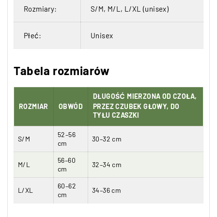
Rozmiary:
S/M, M/L, L/XL (unisex)
Płeć:
Unisex
Tabela rozmiarów
DŁUGOŚĆ MIERZONA
OD CZOŁA,
ROZMIAR
OBWÓD
PRZEZ CZUBEK GŁOWY, DO
TYŁU CZASZKI
52–56
S/M
30–32 cm
cm
56–60
M/L
32–34 cm
cm
60–62
L/XL
34–36 cm
cm