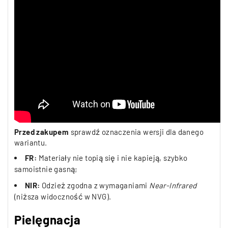
Przed zakupem
sprawdź oznaczenia wersji dla danego
wariantu.
FR:
Materiały nie topią się i nie kapieją, szybko
samoistnie gasną;
NIR:
Odzież zgodna z wymaganiami
Near-Infrared
(niższa widoczność w NVG).
Pielęgnacja