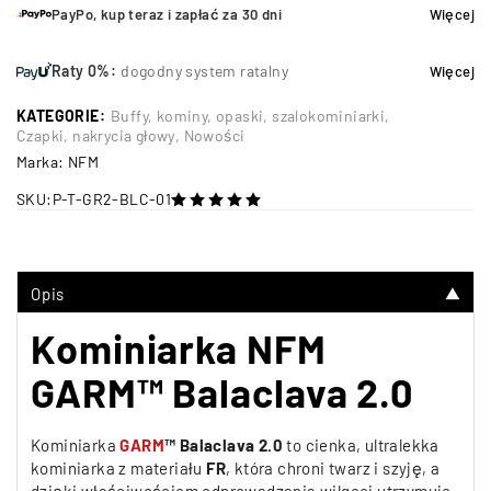
PayPo, kup teraz i zapłać za 30 dni
Więcej
Raty 0%:
dogodny system ratalny
Więcej
KATEGORIE:
Buffy, kominy, opaski, szalokominiarki
,
Czapki, nakrycia głowy
,
Nowości
Marka:
NFM
SKU:
P-T-GR2-BLC-01
na 5
Opis
▼
Kominiarka NFM
GARM™ Balaclava 2.0
Kominiarka
GARM
™ Balaclava 2.0
to cienka, ultralekka
kominiarka z materiału
FR
, która chroni twarz i szyję, a