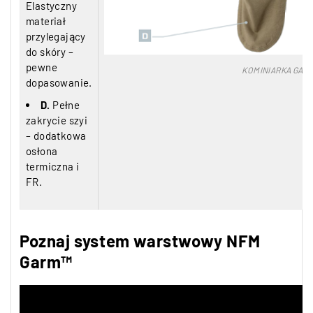
Elastyczny
materiał
przylegający
do skóry –
pewne
KOMINIARKA GAR
dopasowanie.
D.
Pełne
zakrycie szyi
– dodatkowa
osłona
termiczna i
FR.
Poznaj system warstwowy NFM
Garm™