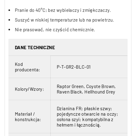
Pranie do 40°C; bez wybielaczy i zmiękczaczy.
Suszyć w niskiej temperaturze lub na powietrzu.
Nie prasować, nie czyścić chemicznie.
DANE TECHNICZNE
Kod
P-T-GR2-BLC-01
producenta:
Raptor Green, Coyote Brown,
Kolory/Wzory:
Raven Black, Hellhound Grey
Dzianina FR; płaskie szwy;
Materiał /
pojedyncze otwarcie na oczy;
konstrukcja:
osłona szyi; kompatybilna z
hełmem i łącznością.