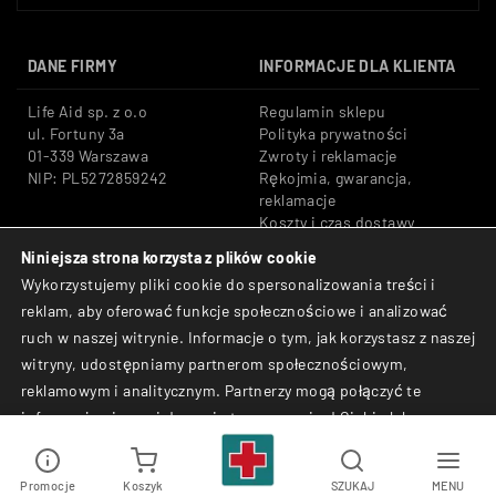
DANE FIRMY
INFORMACJE DLA KLIENTA
Life Aid sp. z o.o
Regulamin sklepu
ul. Fortuny 3a
Polityka prywatności
01-339 Warszawa
Zwroty i reklamacje
NIP: PL5272859242
Rękojmia, gwarancja,
reklamacje
Koszty i czas dostawy
Niniejsza strona korzysta z plików cookie
Tel: +48 533 666 776
Bezpieczne płatności:
Wykorzystujemy pliki cookie do spersonalizowania treści i
E-mail: shop@lifeaid.pl
Przelewy24, BLIK, Karty
reklam, aby oferować funkcje społecznościowe i analizować
płatnicze
ruch w naszej witrynie. Informacje o tym, jak korzystasz z naszej
© Life Aid sp. z o.o. All
witryny, udostępniamy partnerom społecznościowym,
Rights Reserved.
reklamowym i analitycznym. Partnerzy mogą połączyć te
informacje z innymi danymi otrzymanymi od Ciebie lub
uzyskanymi podczas korzystania z ich usług.
Promocje
Koszyk
SZUKAJ
MENU
Akceptuj
Odrzuć