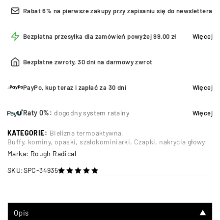
Rabat 6% na pierwsze zakupy przy zapisaniu się do newslettera
Bezpłatna przesyłka dla zamówień powyżej 99,00 zł
Więcej
Bezpłatne zwroty, 30 dni na darmowy zwrot
PayPo, kup teraz i zapłać za 30 dni
Więcej
Raty 0%:
dogodny system ratalny
Więcej
KATEGORIE:
Bielizna termoaktywna
,
Buffy, kominy, opaski, szalokominiarki
,
Czapki, nakrycia głowy
Marka:
Rough Radical
SKU:
SPC-34935
na 5
Opis
▼