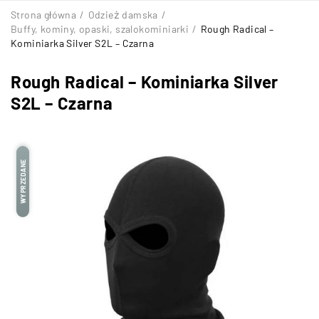
Strona główna
/
Odzież damska
/
Buffy, kominy, opaski, szalokominiarki
/
Rough Radical –
Kominiarka Silver S2L – Czarna
Rough Radical – Kominiarka Silver
S2L – Czarna
WYPRZEDANE