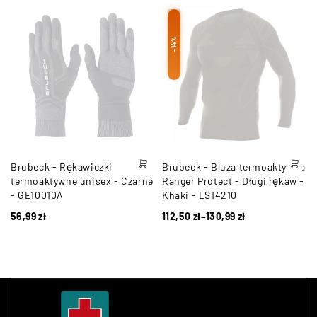
-14%
Brubeck - Rękawiczki
Brubeck - Bluza termoaktywna
termoaktywne unisex - Czarne
Ranger Protect - Długi rękaw -
-
- GE10010A
Khaki - LS14210
56,99
zł
112,50
zł
–
130,99
zł