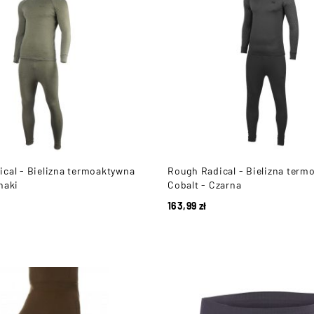
cal - Bielizna termoaktywna
Rough Radical - Bielizna term
haki
Cobalt - Czarna
163,99
zł