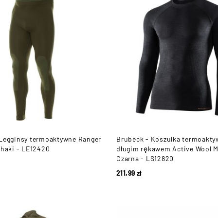
 Legginsy termoaktywne Ranger
Brubeck - Koszulka termoakty
Khaki - LE12420
długim rękawem Active Wool M
Czarna - LS12820
211,99
zł