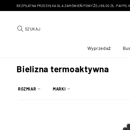
BEZPŁATNA PRZESYŁKA DLA ZAMÓWIEŃ POWYŻEJ 99,00 ZŁ. PAYPO, KU
SZUKAJ
Wyprzedaż
Bus
Bielizna termoaktywna
ROZMIAR
MARKI