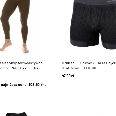
 Kalesonyy termoaktywne
Brubeck - Bokserki Base Layer
rmo - Nilit Heat - Khaki -
Grafitowy - BX11160
47,99
zł
 najniższa cena:
108,90
zł
.