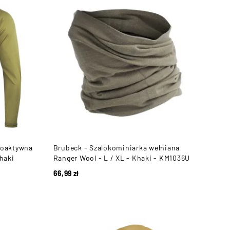
moaktywna
Brubeck - Szalokominiarka wełniana
haki
Ranger Wool - L / XL - Khaki - KM1036U
66,99
zł