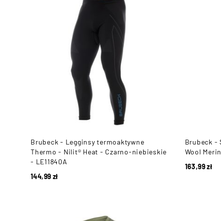
Brubeck - Legginsy termoaktywne
Brubeck -
Thermo - Nilit® Heat - Czarno-niebieskie
Wool Merin
- LE11840A
163,99
zł
144,99
zł