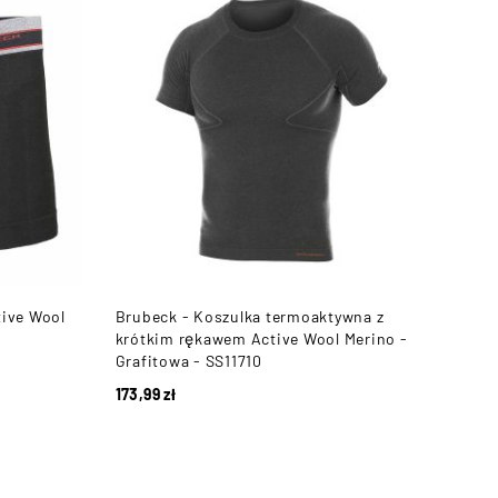
tive Wool
Brubeck - Koszulka termoaktywna z
krótkim rękawem Active Wool Merino -
Grafitowa - SS11710
173,99
zł