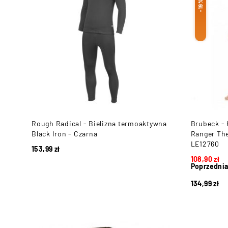
-19%
Rough Radical - Bielizna termoaktywna
Brubeck -
Black Iron - Czarna
Ranger The
LE12760
153,99
zł
108,90
zł
Poprzednia
134,99
zł