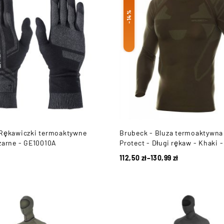
-14%
 Rękawiczki termoaktywne
Brubeck - Bluza termoaktywna
zarne - GE10010A
Protect - Długi rękaw - Khaki 
112,50
zł
–
130,99
zł