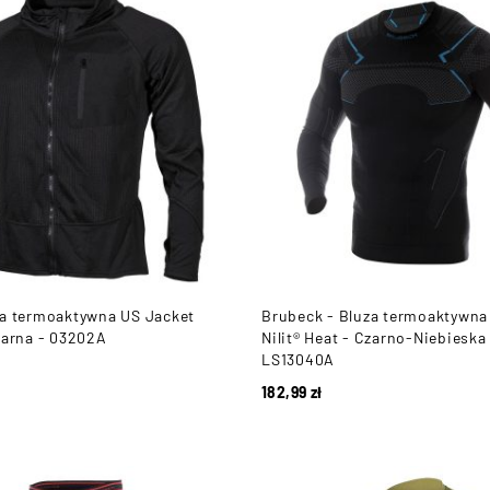
za termoaktywna US Jacket
Brubeck - Bluza termoaktywna
zarna - 03202A
Nilit® Heat - Czarno-Niebieska
LS13040A
182,99
zł