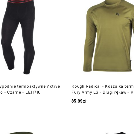
 Spodnie termoaktywne Active
Rough Radical - Koszulka ter
o - Czarne - LE11710
Fury Army LS - Długi rękaw - K
85,99
zł