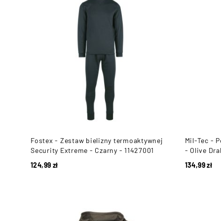
Fostex - Zestaw bielizny termoaktywnej
Mil-Tec - 
Security Extreme - Czarny - 11427001
- Olive Dr
124,99
zł
134,99
zł