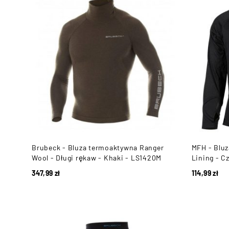
Brubeck - Bluza termoaktywna Ranger
MFH - Blu
Wool - Długi rękaw - Khaki - LS1420M
Lining - C
347,99
zł
114,99
zł