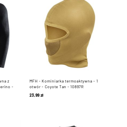
wna z
MFH - Kominiarka termoaktywna - 1
erino -
otwór - Coyote Tan - 10897R
23,99
zł