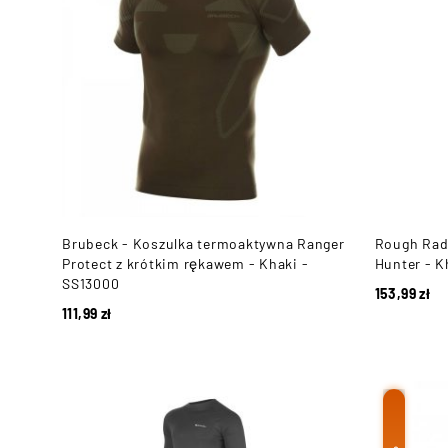
Brubeck - Koszulka termoaktywna Ranger
Rough Radi
Protect z krótkim rękawem - Khaki -
Hunter - K
SS13000
153,99
zł
111,99
zł