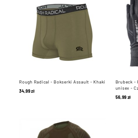
Rough Radical - Bokserki Assault - Khaki
Brubeck -
unisex - C
34,99
zł
56,99
zł