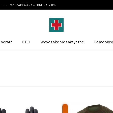
P TERAZ I ZAPŁAĆ ZA 30 DNI. RATY 0%.
hcraft
EDC
Wyposażenie taktyczne
Samoobr