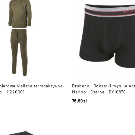
Polarowa bielizna termoaktywna
Brubeck - Bokserki męskie Ac
ab - 11220001
Merino - Czarne - BX10870
76,99
zł