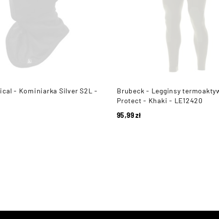
cal - Kominiarka Silver S2L -
Brubeck - Legginsy termoakty
Protect - Khaki - LE12420
95,99
zł