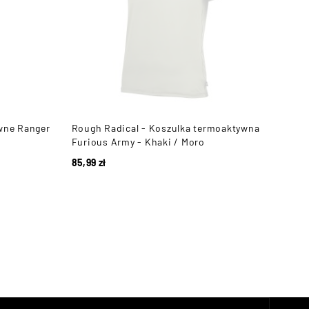
wne Ranger
Rough Radical - Koszulka termoaktywna
Brub
Furious Army - Khaki / Moro
krót
Graf
85,99
zł
173,