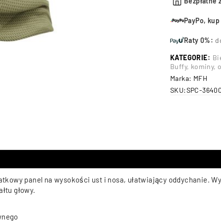
Bezpłatne 
PayPo, kup 
Raty 0%:
d
KATEGORIE:
Bi
Buffy, kominy, 
Marka:
MFH
SKU:
SPC-3640
kowy panel na wysokości ust i nosa, ułatwiający oddychanie. Wy
ałtu głowy.
wnego