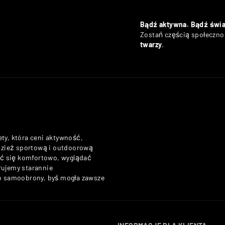
Bądź aktywna. Bądź świ
Zostań częścią społecznoś
twarzy
.
ety, która ceni aktywność,
odzież sportową i outdoorową
zuć się komfortowo, wyglądać
rujemy starannie
do samoobrony, byś mogła zawsze