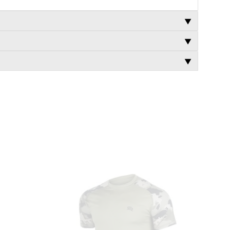
▼
▼
▼