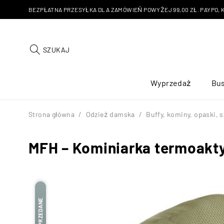
BEZPŁATNA PRZESYŁKA DLA ZAMÓWIEŃ POWYŻEJ 99,00 ZŁ. PAYPO, KU
SZUKAJ
Wyprzedaż
Bus
Strona główna
/
Odzież damska
/
Buffy, kominy, opaski, 
MFH – Kominiarka termoakty
WYPRZEDANE