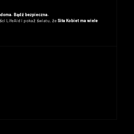
adoma. Bądź bezpieczna.
ci LifeAid i pokaż światu, że
Siła Kobiet ma wiele