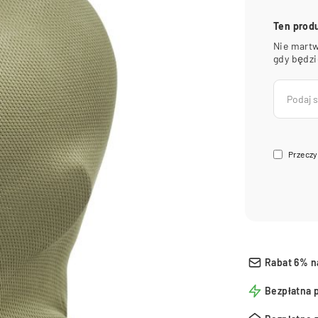
Ten prod
Nie martw
gdy będz
Przeczy
Rabat 6% n
Bezpłatna 