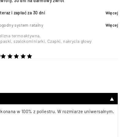
zwroty, 30 dni na darmowy zwrot
teraz i zapłać za 30 dni
Więcej
ogodny system ratalny
Więcej
elizna termoaktywna
,
opaski, szalokominiarki
,
Czapki, nakrycia głowy
0
na 5
▼
konana w 100% z poliestru. W rozmiarze uniwersalnym,