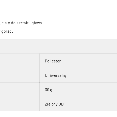
e się do kształtu głowy
w gorącu
Poliester
Uniwersalny
30 g
Zielony OD