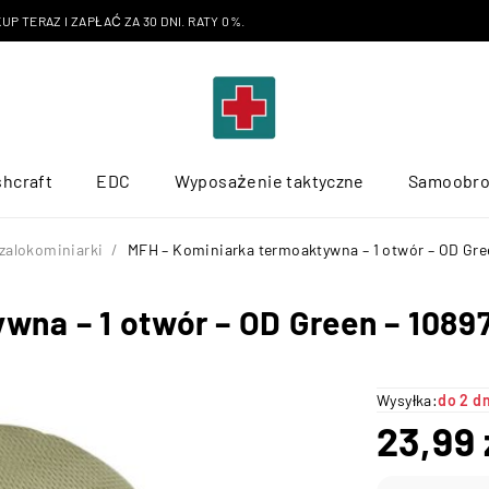
P TERAZ I ZAPŁAĆ ZA 30 DNI. RATY 0%.
hcraft
EDC
Wyposażenie taktyczne
Samoobr
szalokominiarki
/
MFH – Kominiarka termoaktywna – 1 otwór – OD Gre
wna – 1 otwór – OD Green – 1089
Wysyłka:
do 2 d
23,99