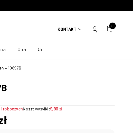
0
KONTAKT
ona
Ona
On
en – 10897B
7B
ni roboczych
Koszt wysyłki:
9,90 zł
zł