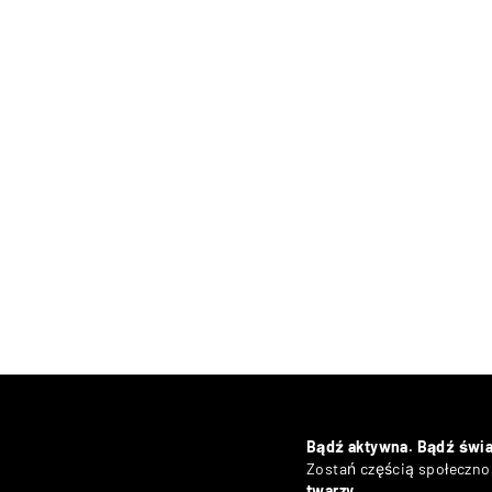
Bądź aktywna. Bądź świ
Zostań częścią społecznoś
twarzy
.