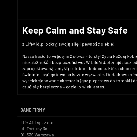
Keep Calm and Stay Safe
z LifeAid.pl odkryj swoją siłę i pewność siebie!
Nasze hasło to więcej niż słowa – to styl życia każdej kobi
niezależność i bezpieczeństwo. W LifeAid.pl znajdziesz 
zaprojektowaną z myślą o Tobie – kobiecie, która chce c
świetnie i być gotowa na każde wyzwanie. Dodatkowo ofe
wyselekcjonowane akcesoria (gaz pieprzowy do torebki) 
czuć się bezpieczna – gdziekolwiek jesteś.
DANE FIRMY
Life Aid sp. z o.o
ul. Fortuny 3a
01-339 Warszawa