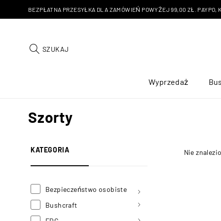
BEZPŁATNA PRZESYŁKA DLA ZAMÓWIEŃ POWYŻEJ 99,00 ZŁ. PAYPO, KU
SZUKAJ
Wyprzedaż
Bus
Szorty
KATEGORIA
Nie znalezi
Bezpieczeństwo osobiste
Bushcraft
EDC