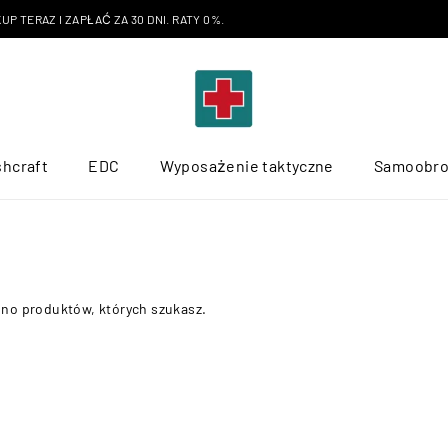
P TERAZ I ZAPŁAĆ ZA 30 DNI. RATY 0%.
hcraft
EDC
Wyposażenie taktyczne
Samoobr
ono produktów, których szukasz.