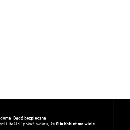
adoma. Bądź bezpieczna.
ci LifeAid i pokaż światu, że
Siła Kobiet ma wiele