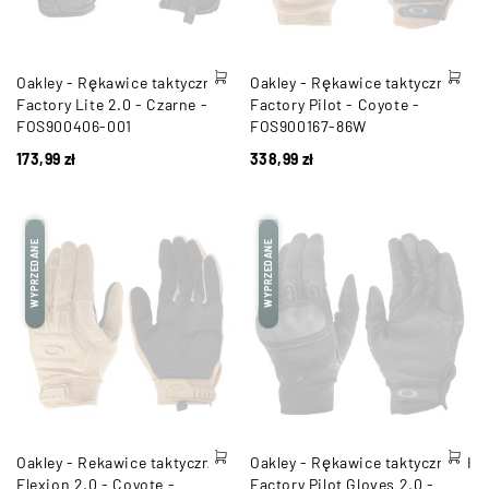
Oakley - Rękawice taktyczne
Oakley - Rękawice taktyczne
Factory Lite 2.0 - Czarne -
Factory Pilot - Coyote -
FOS900406-001
FOS900167-86W
173,99
zł
338,99
zł
WYPRZEDANE
WYPRZEDANE
Oakley - Rekawice taktyczne
Oakley - Rękawice taktyczne SI
Flexion 2.0 - Coyote -
Factory Pilot Gloves 2.0 -