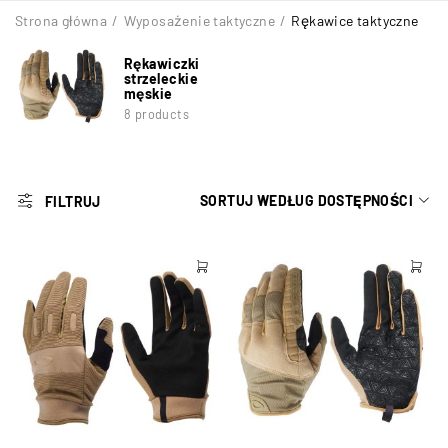
Strona główna
/
Wyposażenie taktyczne
/
Rękawice taktyczne
Rękawiczki
strzeleckie
męskie
8 products
SORTUJ WEDŁUG DOSTĘPNOŚCI
FILTRUJ