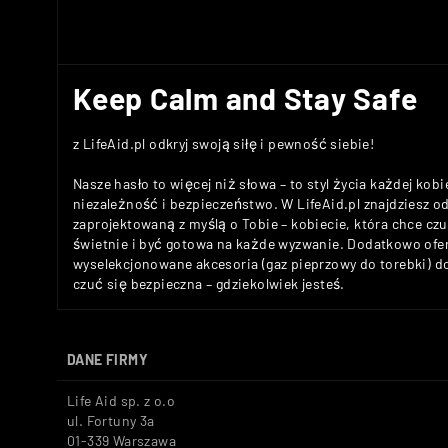
Keep Calm and Stay Safe
z LifeAid.pl odkryj swoją siłę i pewność siebie!
Nasze hasło to więcej niż słowa – to styl życia każdej kobi
niezależność i bezpieczeństwo. W LifeAid.pl znajdziesz 
zaprojektowaną z myślą o Tobie – kobiecie, która chce c
świetnie i być gotowa na każde wyzwanie. Dodatkowo ofe
wyselekcjonowane akcesoria (gaz pieprzowy do torebki) 
czuć się bezpieczna – gdziekolwiek jesteś.
DANE FIRMY
Life Aid sp. z o.o
ul. Fortuny 3a
01-339 Warszawa