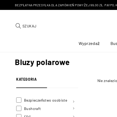
BEZPŁATNA PRZESYŁKA DLA ZAMÓWIEŃ POWYŻEJ 99,00 ZŁ. PAYPO, KU
SZUKAJ
Wyprzedaż
Bus
Bluzy polarowe
KATEGORIA
Nie znalezi
Bezpieczeństwo osobiste
Bushcraft
EDC