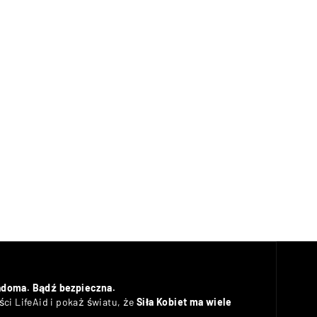
adoma. Bądź bezpieczna.
ci LifeAid i pokaż światu, że
Siła Kobiet ma wiele