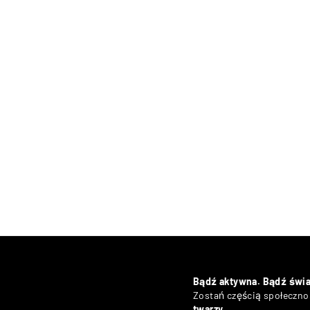
Bądź aktywna. Bądź świ
Zostań częścią społecznoś
twarzy
.