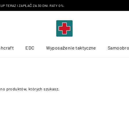
P TERAZ I ZAPŁAĆ ZA 30 DNI. RATY 0%.
hcraft
EDC
Wyposażenie taktyczne
Samoobr
ono produktów, których szukasz.