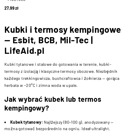
27,99
zł
Kubki i termosy kempingowe
— Esbit, BCB, Mil-Tec |
LifeAid.pl
Kubki tytanowe i stalowe do gotowania w terenie, kubki-
termosy z izolacją i klasyczne termosy obozowe. Niezbędnik
każdego trekkingowicza, bushcraftowca i żołnierza — gorąca
herbata w −20°C i zimna woda w upale.
Jak wybrać kubek lub termos
kempingowy?
Kubek tytanowy:
Najlżejszy (80–100 g), anodyzowany —
można gotować bezpośrednio na ogniu. Ideał ultralight.