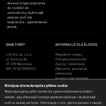
akcesoria (gaz pieprzowy
do torebki) do
samoobrony, byś mogła
zawsze czuć się
bezpieczna – gdziekolwiek
jesteś.
DANE FIRMY
INFORMACJE DLA KLIENTA
Life Aid sp. z o.o
Regulamin sklepu
ul. Fortuny 3a
Polityka prywatności
01-339 Warszawa
Zwroty i reklamacje
NIP: PL5272859242
Rękojmia, gwarancja,
reklamacje
Koszty i czas dostawy
Niniejsza strona korzysta z plików cookie
Tel: +48 533 666 776
Bezpieczne płatności:
Wykorzystujemy pliki cookie do spersonalizowania treści i
E-mail: shop@lifeaid.pl
Przelewy24, BLIK, Karty
reklam, aby oferować funkcje społecznościowe i analizować
płatnicze
ruch w naszej witrynie. Informacje o tym, jak korzystasz z naszej