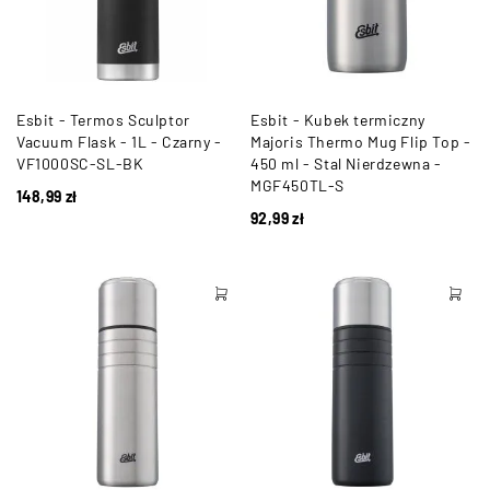
Esbit - Termos Sculptor
Esbit - Kubek termiczny
Vacuum Flask - 1L - Czarny -
Majoris Thermo Mug Flip Top -
VF1000SC-SL-BK
450 ml - Stal Nierdzewna -
MGF450TL-S
148,99
zł
92,99
zł