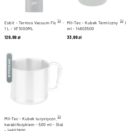
Esbit - Termos Vacuum Flask -
Mil-Tec - Kubek Termiczny 450
1 L - VF1000ML
ml - 14603500
126,99
zł
33,99
zł
WYPRZEDANE
Mil-Tec - Kubek turystyczny z
karabińczykiem - 500 ml - Stal
- 14607900