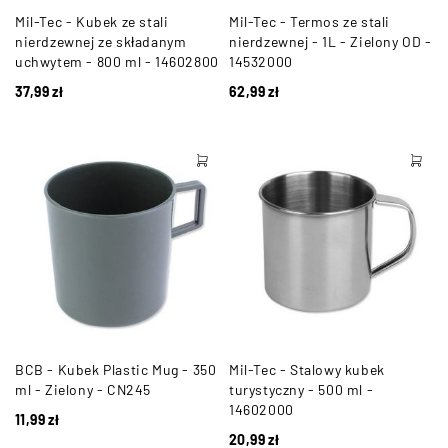
Mil-Tec - Kubek ze stali
Mil-Tec - Termos ze stali
nierdzewnej ze składanym
nierdzewnej - 1L - Zielony OD -
uchwytem - 800 ml - 14602800
14532000
37,99
zł
62,99
zł
BCB - Kubek Plastic Mug - 350
Mil-Tec - Stalowy kubek
ml - Zielony - CN245
turystyczny - 500 ml -
14602000
11,99
zł
20,99
zł