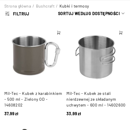
Strona główna
/
Bushcraft
/
Kubki i termosy
SORTUJ WEDŁUG DOSTĘPNOŚCI
FILTRUJ
Mil-Tec - Kubek z karabinkiem
Mil-Tec - Kubek ze stali
- 500 ml - Zielony OD -
nierdzewnej ze składanym
14608202
uchwytem - 600 ml - 14602600
37,99
zł
33,99
zł