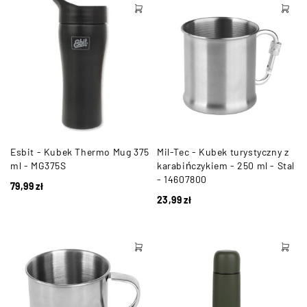
Esbit - Kubek Thermo Mug 375
Mil-Tec - Kubek turystyczny z
ml - MG375S
karabińczykiem - 250 ml - Stal
- 14607800
79,99
zł
23,99
zł