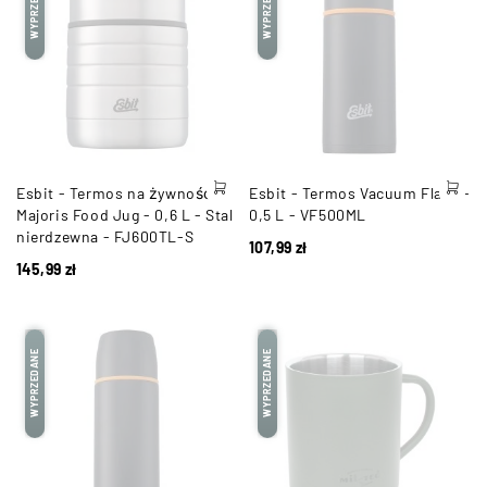
WYPRZEDANE
WYPRZEDANE
Esbit - Termos na żywność
Esbit - Termos Vacuum Flask -
Majoris Food Jug - 0,6 L - Stal
0,5 L - VF500ML
nierdzewna - FJ600TL-S
107,99
zł
145,99
zł
WYPRZEDANE
WYPRZEDANE