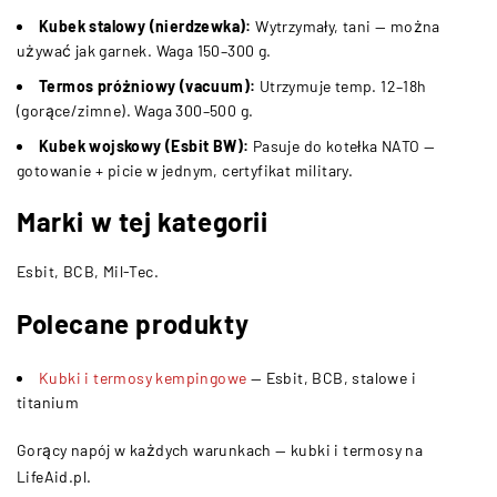
Kubek stalowy (nierdzewka):
Wytrzymały, tani — można
używać jak garnek. Waga 150–300 g.
Termos próżniowy (vacuum):
Utrzymuje temp. 12–18h
(gorące/zimne). Waga 300–500 g.
Kubek wojskowy (Esbit BW):
Pasuje do kotełka NATO —
gotowanie + picie w jednym, certyfikat military.
Marki w tej kategorii
Esbit, BCB, Mil-Tec.
Polecane produkty
Kubki i termosy kempingowe
— Esbit, BCB, stalowe i
titanium
Gorący napój w każdych warunkach — kubki i termosy na
LifeAid.pl.