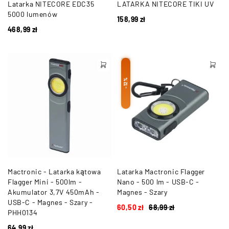
Latarka NITECORE EDC35
LATARKA NITECORE TIKI UV
5000 lumenów
158,99
zł
468,99
zł
-12%
Mactronic - Latarka kątowa
Latarka Mactronic Flagger
Flagger Mini - 500lm -
Nano - 500 lm - USB-C -
Akumulator 3,7V 450mAh -
Magnes - Szary
USB-C - Magnes - Szary -
60,50
zł
68,99
zł
PHH0134
64,99
zł