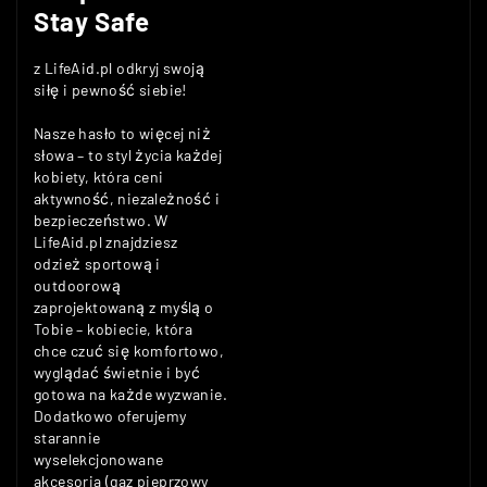
Stay Safe
z LifeAid.pl odkryj swoją
siłę i pewność siebie!
Nasze hasło to więcej niż
słowa – to styl życia każdej
kobiety, która ceni
aktywność, niezależność i
bezpieczeństwo. W
LifeAid.pl znajdziesz
odzież sportową i
outdoorową
zaprojektowaną z myślą o
Tobie – kobiecie, która
chce czuć się komfortowo,
wyglądać świetnie i być
gotowa na każde wyzwanie.
Dodatkowo oferujemy
starannie
wyselekcjonowane
akcesoria (gaz pieprzowy