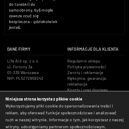
do torebki) do
samoobrony, byś mogła
zawsze czuć się
bezpieczna – gdziekolwiek
jesteś.
DANE FIRMY
INFORMACJE DLA KLIENTA
Life Aid sp. z o.o
Regulamin sklepu
ul. Fortuny 3a
Polityka prywatności
01-339 Warszawa
Zwroty i reklamacje
NIP: PL5272859242
Rękojmia, gwarancja,
reklamacje
Koszty i czas dostawy
Niniejsza strona korzysta z plików cookie
Tel: +48 533 666 776
Bezpieczne płatności:
Wykorzystujemy pliki cookie do spersonalizowania treści i
E-mail: shop@lifeaid.pl
Przelewy24, BLIK, Karty
reklam, aby oferować funkcje społecznościowe i analizować
płatnicze
ruch w naszej witrynie. Informacje o tym, jak korzystasz z naszej
© Life Aid sp. z o.o. All
witryny, udostępniamy partnerom społecznościowym,