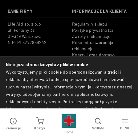
DANE FIRMY
INFORMACJE DLA KLIENTA
Life Aid sp. z o.o
Regulamin sklepu
ul. Fortuny 3a
Polityka prywatności
01-339 Warszawa
Zwroty i reklamacje
NIP: PL5272859242
Rękojmia, gwarancja,
reklamacje
Koszty i czas dostawy
Niniejsza strona korzysta z plików cookie
Tel: +48 533 666 776
Bezpieczne płatności:
Wykorzystujemy pliki cookie do spersonalizowania treści i
E-mail: shop@lifeaid.pl
Przelewy24, BLIK, Karty
reklam, aby oferować funkcje społecznościowe i analizować
płatnicze
ruch w naszej witrynie. Informacje o tym, jak korzystasz z naszej
© Life Aid sp. z o.o. All
witryny, udostępniamy partnerom społecznościowym,
Rights Reserved.
reklamowym i analitycznym. Partnerzy mogą połączyć te
informacje z innymi danymi otrzymanymi od Ciebie lub
uzyskanymi podczas korzystania z ich usług.
Promocje
Koszyk
SZUKAJ
MENU
Akceptuj
Odrzuć
Home