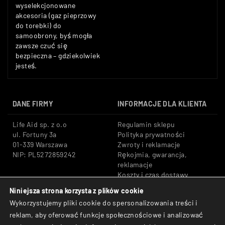
wyselekcjonowane
akcesoria (gaz pieprzowy
do torebki) do
samoobrony, byś mogła
zawsze czuć się
bezpieczna – gdziekolwiek
jesteś.
DANE FIRMY
INFORMACJE DLA KLIENTA
Life Aid sp. z o.o
Regulamin sklepu
ul. Fortuny 3a
Polityka prywatności
01-339 Warszawa
Zwroty i reklamacje
NIP: PL5272859242
Rękojmia, gwarancja,
reklamacje
Koszty i czas dostawy
Niniejsza strona korzysta z plików cookie
Tel: +48 533 666 776
Bezpieczne płatności:
Wykorzystujemy pliki cookie do spersonalizowania treści i
E-mail: shop@lifeaid.pl
Przelewy24, BLIK, Karty
reklam, aby oferować funkcje społecznościowe i analizować
płatnicze