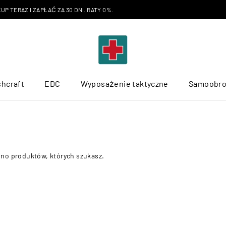
P TERAZ I ZAPŁAĆ ZA 30 DNI. RATY 0%.
hcraft
EDC
Wyposażenie taktyczne
Samoobr
ono produktów, których szukasz.