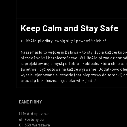
Keep Calm and Stay Safe
z LifeAid.pl odkryj swoją siłę i pewność siebie!
Nasze hasło to więcej niż słowa – to styl życia każdej kobi
niezależność i bezpieczeństwo. W LifeAid.pl znajdziesz 
zaprojektowaną z myślą o Tobie – kobiecie, która chce c
świetnie i być gotowa na każde wyzwanie. Dodatkowo ofe
wyselekcjonowane akcesoria (gaz pieprzowy do torebki) 
czuć się bezpieczna – gdziekolwiek jesteś.
DANE FIRMY
Life Aid sp. z o.o
ul. Fortuny 3a
01-339 Warszawa