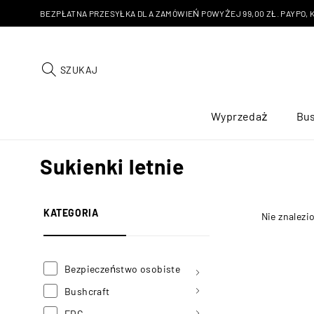
BEZPŁATNA PRZESYŁKA DLA ZAMÓWIEŃ POWYŻEJ 99,00 ZŁ. PAYPO, KU
SZUKAJ
Wyprzedaż
Bus
Sukienki letnie
KATEGORIA
Nie znalezi
Bezpieczeństwo osobiste
Bushcraft
EDC