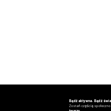
Bądź aktywna. Bądź świ
Zostań częścią społecznoś
twarzy
.