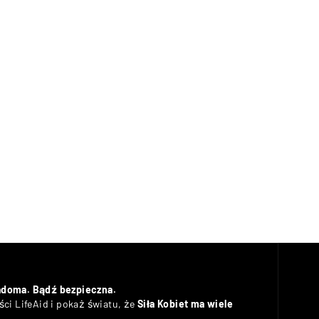
adoma. Bądź bezpieczna.
ci LifeAid i pokaż światu, że
Siła Kobiet ma wiele