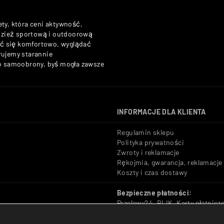
ety, która ceni aktywność,
odzież sportową i outdoorową
zuć się komfortowo, wyglądać
rujemy starannie
do samoobrony, byś mogła zawsze
INFORMACJE DLA KLIENTA
Regulamin sklepu
Polityka prywatności
Zwroty i reklamacje
Rękojmia, gwarancja, reklamacje
Koszty i czas dostawy
Bezpieczne płatności:
Przelewy24, BLIK, Karty płatnicz