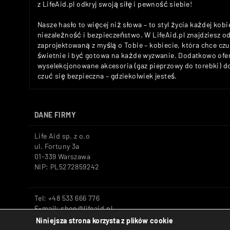
z LifeAid.pl odkryj swoją siłę i pewność siebie!
Nasze hasło to więcej niż słowa – to styl życia każdej kobi
niezależność i bezpieczeństwo. W LifeAid.pl znajdziesz 
zaprojektowaną z myślą o Tobie – kobiecie, która chce c
świetnie i być gotowa na każde wyzwanie. Dodatkowo ofe
wyselekcjonowane akcesoria (gaz pieprzowy do torebki) 
czuć się bezpieczna – gdziekolwiek jesteś.
DANE FIRMY
Life Aid sp. z o.o
ul. Fortuny 3a
01-339 Warszawa
NIP: PL5272859242
Tel: +48 533 666 776
E-mail: shop@lifeaid.pl
Niniejsza strona korzysta z plików cookie