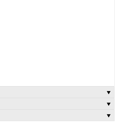
▼
▼
▼