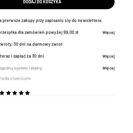
DODAJ DO KOSZYKA
a pierwsze zakupy przy zapisaniu się do newslettera
przesyłka dla zamówień powyżej 99,00 zł
Więcej
zwroty, 30 dni na darmowy zwrot
teraz i zapłać za 30 dni
Więcej
ogodny system ratalny
Więcej
iatła chemiczne
a 5