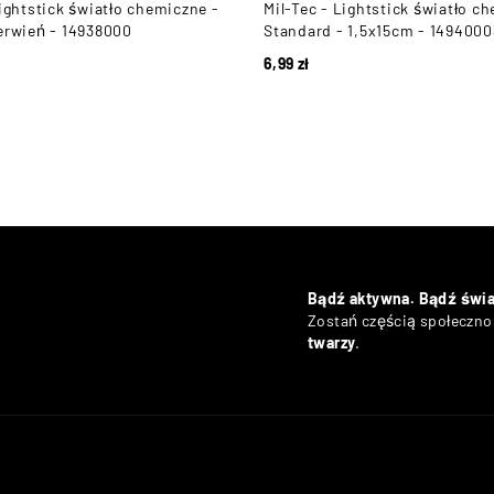
Lightstick światło chemiczne -
Mil-Tec - Lightstick światło c
erwień - 14938000
Standard - 1,5x15cm - 1494000
6,99
zł
Bądź aktywna. Bądź świ
Zostań częścią społecznoś
twarzy
.