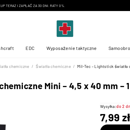
P TERAZ I ZAPŁAĆ ZA 30 DNI. RATY 0%.
hcraft
EDC
Wyposażenie taktyczne
Samoobr
iatła chemiczne
/
Światła chemiczne
/
Mil-Tec – Lightstick światła
 chemiczne Mini – 4,5 x 40 mm – 1
Wysyłka:
do 2 d
7,99
z