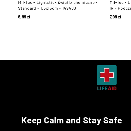
ne -
Mil-Tec - Lightstick światło chemiczne -
Mil-Tec - 
30
Standard - 1,5x15cm - 149400
IR - Podcz
6,99
zł
7,99
zł
Keep Calm and Stay Safe