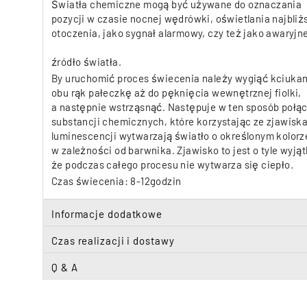
Światła chemiczne mogą być używane do oznaczania
pozycji w czasie nocnej wędrówki, oświetlania najbli
otoczenia, jako sygnał alarmowy, czy też jako awaryjn
źródło światła.
By uruchomić proces świecenia należy wygiąć kciuka
obu rąk pałeczkę aż do pęknięcia wewnętrznej fiolki,
a następnie wstrząsnąć. Następuje w ten sposób połą
substancji chemicznych, które korzystając ze zjawisk
luminescencji wytwarzają światło o określonym kolorz
w zależności od barwnika. Zjawisko to jest o tyle wyją
że podczas całego procesu nie wytwarza się ciepło.
Czas świecenia: 8-12godzin
Informacje dodatkowe
Czas realizacji i dostawy
Q & A