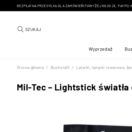
BEZPŁATNA PRZESYŁKA DLA ZAMÓWIEŃ POWYŻEJ 99,00 ZŁ. PAYPO, KU
SZUKAJ
Wyprzedaż
Bus
Strona główna
/
Bushcraft
/
Latarki, lampki rowerowe, św
Mil-Tec – Lightstick światła