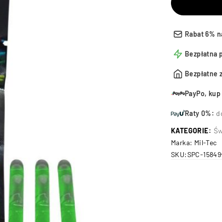
Rabat 6% n
Bezpłatna 
Bezpłatne 
PayPo, kup 
Raty 0%:
d
KATEGORIE:
Św
Marka:
Mil-Tec
SKU:
SPC-15849
n