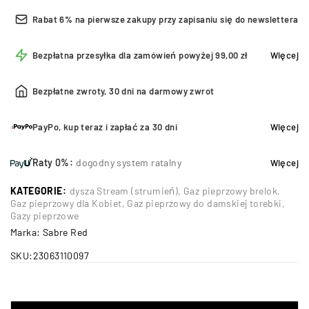
Rabat 6% na pierwsze zakupy przy zapisaniu się do newslettera
Bezpłatna przesyłka dla zamówień powyżej 99,00 zł
Więcej
Bezpłatne zwroty, 30 dni na darmowy zwrot
PayPo, kup teraz i zapłać za 30 dni
Więcej
Raty 0%:
dogodny system ratalny
Więcej
KATEGORIE:
dysza Stream (strumień)
,
Gaz pieprzowy brelok
,
Gaz pieprzowy dla Kobiet
,
Gaz pieprzowy do damskiej torebki
,
Gazy pieprzowe
Marka:
Sabre Red
SKU:
23063110097