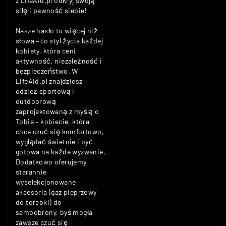
z LifeAid.pl odkryj swoją
siłę i pewność siebie!
Nasze hasło to więcej niż
słowa – to styl życia każdej
kobiety, która ceni
aktywność, niezależność i
bezpieczeństwo. W
LifeAid.pl znajdziesz
odzież sportową i
outdoorową
zaprojektowaną z myślą o
Tobie – kobiecie, która
chce czuć się komfortowo,
wyglądać świetnie i być
gotowa na każde wyzwanie.
Dodatkowo oferujemy
starannie
wyselekcjonowane
akcesoria (gaz pieprzowy
do torebki) do
samoobrony, byś mogła
zawsze czuć się