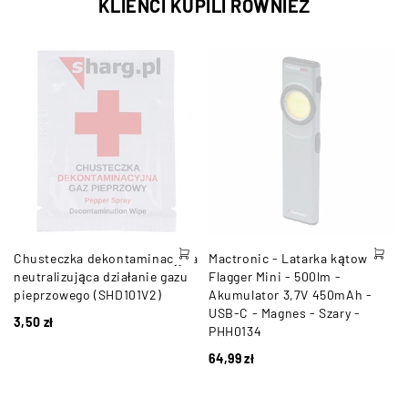
KLIENCI KUPILI RÓWNIEŻ
Chusteczka dekontaminacyjna
Mactronic - Latarka kątowa
neutralizująca działanie gazu
Flagger Mini - 500lm -
pieprzowego (SHD101V2)
Akumulator 3,7V 450mAh -
USB-C - Magnes - Szary -
3,50
zł
PHH0134
64,99
zł