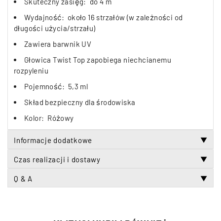
Skuteczny zasięg: do 4 m
Wydajność: około 16 strzałów (w zależności od
długości użycia/strzału)
Zawiera barwnik UV
Głowica Twist Top zapobiega niechcianemu
rozpyleniu
Pojemność: 5,3 ml
Skład bezpieczny dla środowiska
Kolor: Różowy
Informacje dodatkowe
▼
Czas realizacji i dostawy
▼
Q & A
▼