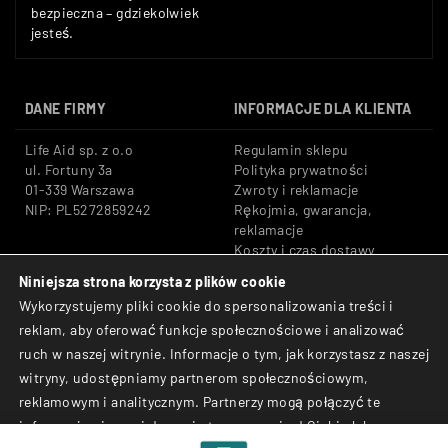
bezpieczna – gdziekolwiek
jesteś.
DANE FIRMY
INFORMACJE DLA KLIENTA
Life Aid sp. z o.o
Regulamin sklepu
ul. Fortuny 3a
Polityka prywatności
01-339 Warszawa
Zwroty i reklamacje
NIP: PL5272859242
Rękojmia, gwarancja,
reklamacje
Koszty i czas dostawy
Niniejsza strona korzysta z plików cookie
Tel: +48 533 666 776
Bezpieczne płatności:
Wykorzystujemy pliki cookie do spersonalizowania treści i
E-mail: shop@lifeaid.pl
Przelewy24, BLIK, Karty
reklam, aby oferować funkcje społecznościowe i analizować
płatnicze
ruch w naszej witrynie. Informacje o tym, jak korzystasz z naszej
© Life Aid sp. z o.o. All
witryny, udostępniamy partnerom społecznościowym,
Rights Reserved.
reklamowym i analitycznym. Partnerzy mogą połączyć te
informacje z innymi danymi otrzymanymi od Ciebie lub