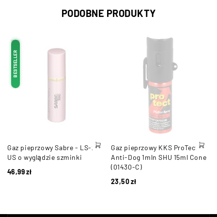
PODOBNE PRODUKTY
BESTSELLER
Gaz pieprzowy Sabre - LS-22-
Gaz pieprzowy KKS ProTect
US o wyglądzie szminki
Anti-Dog 1mln SHU 15ml Cone
(01430-C)
46,99
zł
23,50
zł