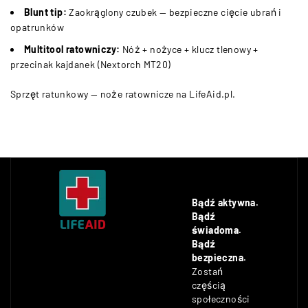
Blunt tip:
Zaokrąglony czubek — bezpieczne cięcie ubrań i
opatrunków
Multitool ratowniczy:
Nóż + nożyce + klucz tlenowy +
przecinak kajdanek (Nextorch MT20)
Sprzęt ratunkowy — noże ratownicze na LifeAid.pl.
Bądź aktywna.
Bądź
świadoma.
Bądź
bezpieczna.
Zostań
częścią
społeczności