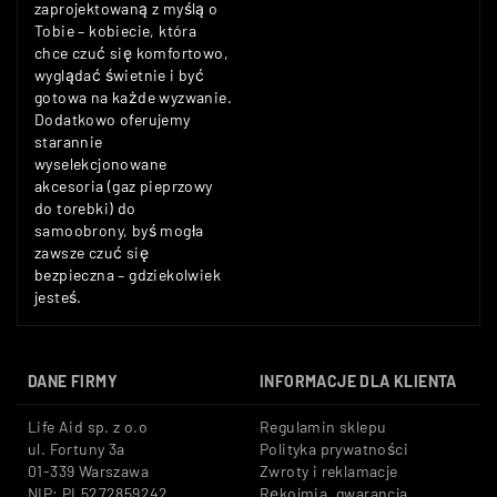
zaprojektowaną z myślą o
Tobie – kobiecie, która
chce czuć się komfortowo,
wyglądać świetnie i być
gotowa na każde wyzwanie.
Dodatkowo oferujemy
starannie
wyselekcjonowane
akcesoria (gaz pieprzowy
do torebki) do
samoobrony, byś mogła
zawsze czuć się
bezpieczna – gdziekolwiek
jesteś.
DANE FIRMY
INFORMACJE DLA KLIENTA
Life Aid sp. z o.o
Regulamin sklepu
ul. Fortuny 3a
Polityka prywatności
01-339 Warszawa
Zwroty i reklamacje
NIP: PL5272859242
Rękojmia, gwarancja,