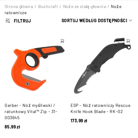
Strona główna
/
Bushcraft
/
Noże ze stałą głownia
/
Noże
ratownicze
SORTUJ WEDŁUG DOSTĘPNOŚCI
FILTRUJ
Gerber - Nóż myśliwski /
ESP - Nóż ratowniczy Rescue
ratunkowy Vital™ Zip - 31-
Knife Hook Blade - RK-02
003645
173,99
zł
85,99
zł