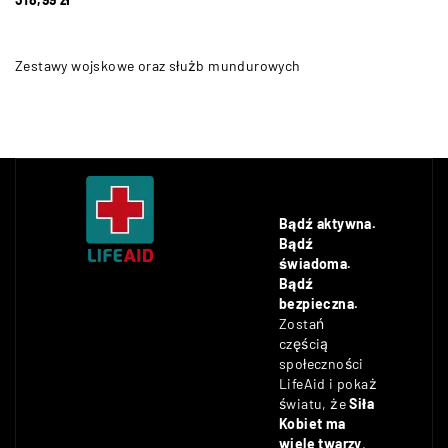
Zestawy wojskowe oraz służb mundurowych
Bądź aktywna.
Bądź
świadoma.
Bądź
bezpieczna.
Zostań
częścią
społeczności
LifeAid i pokaż
światu, że
Siła
Kobiet ma
wiele twarzy
.