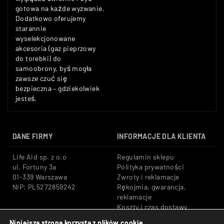
gotowa na każde wyzwanie.
Dodatkowo oferujemy
starannie
wyselekcjonowane
akcesoria (gaz pieprzowy
do torebki) do
samoobrony, byś mogła
zawsze czuć się
bezpieczna – gdziekolwiek
jesteś.
DANE FIRMY
INFORMACJE DLA KLIENTA
Life Aid sp. z o.o
Regulamin sklepu
ul. Fortuny 3a
Polityka prywatności
01-339 Warszawa
Zwroty i reklamacje
NIP: PL5272859242
Rękojmia, gwarancja,
reklamacje
Koszty i czas dostawy
Niniejsza strona korzysta z plików cookie