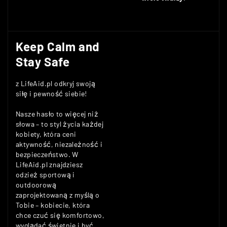
Keep Calm and
Stay Safe
z LifeAid.pl odkryj swoją
siłę i pewność siebie!
Nasze hasło to więcej niż
słowa – to styl życia każdej
kobiety, która ceni
aktywność, niezależność i
bezpieczeństwo. W
LifeAid.pl znajdziesz
odzież sportową i
outdoorową
zaprojektowaną z myślą o
Tobie – kobiecie, która
chce czuć się komfortowo,
wyglądać świetnie i być