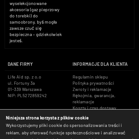
wyselekcjonowane
akcesoria (gaz pieprzowy
do torebki) do
samoobrony, byś mogła
zawsze czuć się
bezpieczna – gdziekolwiek
jesteś.
DANE FIRMY
INFORMACJE DLA KLIENTA
Life Aid sp. z o.o
Regulamin sklepu
ul. Fortuny 3a
Polityka prywatności
01-339 Warszawa
Zwroty i reklamacje
NIP: PL5272859242
Rękojmia, gwarancja,
reklamacje
Koszty i czas dostawy
Niniejsza strona korzysta z plików cookie
Tel: +48 533 666 776
Bezpieczne płatności:
Wykorzystujemy pliki cookie do spersonalizowania treści i
E-mail: shop@lifeaid.pl
Przelewy24, BLIK, Karty
reklam, aby oferować funkcje społecznościowe i analizować
płatnicze