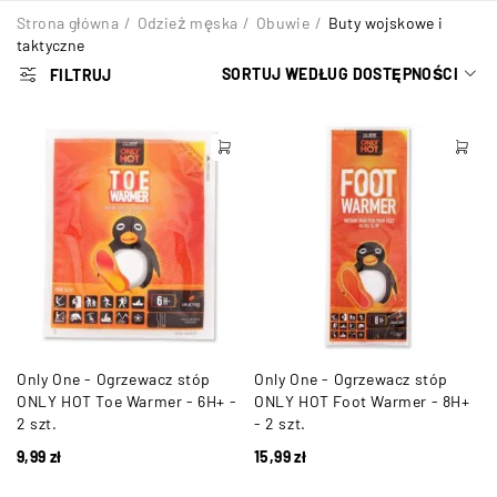
Strona główna
/
Odzież męska
/
Obuwie
/
Buty wojskowe i
taktyczne
SORTUJ WEDŁUG DOSTĘPNOŚCI
FILTRUJ
Only One - Ogrzewacz stóp
Only One - Ogrzewacz stóp
ONLY HOT Toe Warmer - 6H+ -
ONLY HOT Foot Warmer - 8H+
2 szt.
- 2 szt.
9,99
zł
15,99
zł