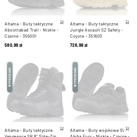
Altama - Buty taktyczne
Altama - Buty taktyczne
Aboottabad Trail - Niskie -
Jungle Assault SZ Safety -
Czarne - 355001
Coyote - 351603
580,99
zł
726,99
zł
WYPRZEDANE
WYPRZEDANE
Altama - Buty taktyczne
Altama - Buty wojskowe SWAT
Vengeance SR 8'' Side-Zip
Alpha Fury - Niskie - Czarne -