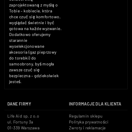
zaprojektowaną z myślą o
Tobie – kobiecie, która
chce czuć się komfortowo,
wyglądać świetnie i być
gotowa na każde wyzwanie.
Dodatkowo oferujemy
starannie
wyselekcjonowane
akcesoria (gaz pieprzowy
do torebki) do
samoobrony, byś mogła
zawsze czuć się
bezpieczna – gdziekolwiek
jesteś.
DANE FIRMY
INFORMACJE DLA KLIENTA
Life Aid sp. z o.o
Regulamin sklepu
ul. Fortuny 3a
Polityka prywatności
01-339 Warszawa
Zwroty i reklamacje