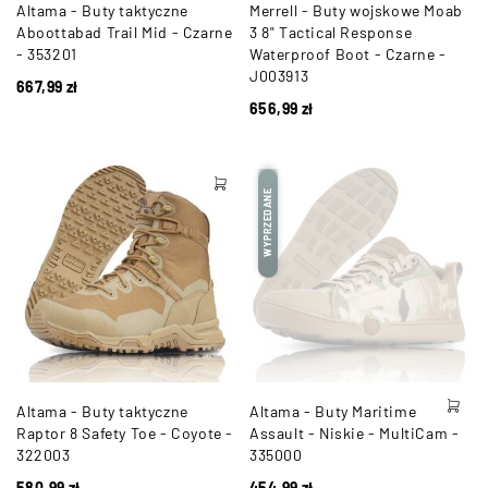
Altama - Buty taktyczne
Merrell - Buty wojskowe Moab
Aboottabad Trail Mid - Czarne
3 8" Tactical Response
- 353201
Waterproof Boot - Czarne -
J003913
667,99
zł
656,99
zł
WYPRZEDANE
Altama - Buty taktyczne
Altama - Buty Maritime
Raptor 8 Safety Toe - Coyote -
Assault - Niskie - MultiCam -
322003
335000
580,99
zł
454,99
zł