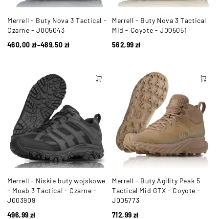
Merrell - Buty Nova 3 Tactical -
Merrell - Buty Nova 3 Tactical
Czarne - J005043
Mid - Coyote - J005051
460,00
zł
–
489,50
zł
562,99
zł
Merrell - Niskie buty wojskowe
Merrell - Buty Agility Peak 5
- Moab 3 Tactical - Czarne -
Tactical Mid GTX - Coyote -
J003909
J005773
496,99
zł
712,99
zł