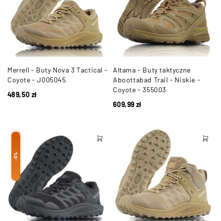
Merrell - Buty Nova 3 Tactical -
Altama - Buty taktyczne
Coyote - J005045
Aboottabad Trail - Niskie -
Coyote - 355003
489,50
zł
609,99
zł
-6%