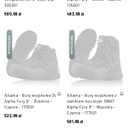
305301
175001
580,99
zł
483,99
zł
WYPRZEDANE
WYPRZEDANE
Altama - Buty wojskowe SWAT
Altama - Buty wojskowe z
Alpha Fury 6’’ - Średnie -
zamkiem bocznym SWAT
Czarne - 173001
Alpha Fury 8’’ - Wysokie -
Czarne - 177501
522,99
zł
561,99
zł