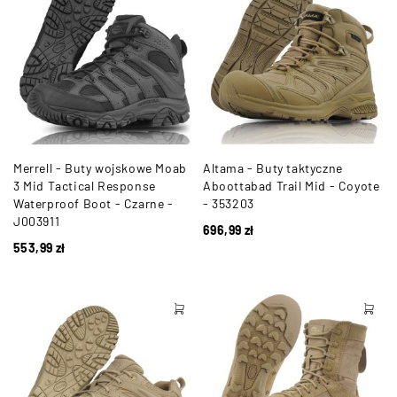
Merrell - Buty wojskowe Moab
Altama - Buty taktyczne
3 Mid Tactical Response
Aboottabad Trail Mid - Coyote
Waterproof Boot - Czarne -
- 353203
J003911
696,99
zł
553,99
zł