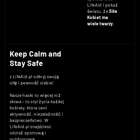
LifeAid i pokaż
światu, że
Siła
Kobiet ma
wiele twarzy
.
Keep Calm and
Stay Safe
z LifeAid.pl odkryj swoją
siłę i pewność siebie!
Nasze hasło to więcej niż
słowa – to styl życia każdej
kobiety, która ceni
aktywność, niezależność i
bezpieczeństwo. W
LifeAid.pl znajdziesz
odzież sportową i
outdoorową