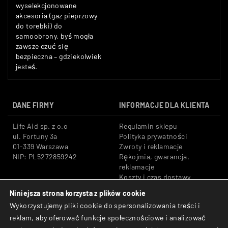
wyselekcjonowane
akcesoria (gaz pieprzowy
do torebki) do
samoobrony, byś mogła
zawsze czuć się
bezpieczna – gdziekolwiek
jesteś.
DANE FIRMY
INFORMACJE DLA KLIENTA
Life Aid sp. z o.o
Regulamin sklepu
ul. Fortuny 3a
Polityka prywatności
01-339 Warszawa
Zwroty i reklamacje
NIP: PL5272859242
Rękojmia, gwarancja,
reklamacje
Koszty i czas dostawy
Niniejsza strona korzysta z plików cookie
Tel: +48 533 666 776
Bezpieczne płatności:
Wykorzystujemy pliki cookie do spersonalizowania treści i
E-mail: shop@lifeaid.pl
Przelewy24, BLIK, Karty
reklam, aby oferować funkcje społecznościowe i analizować
płatnicze