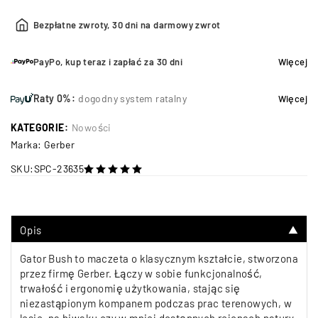
Bezpłatne zwroty, 30 dni na darmowy zwrot
PayPo, kup teraz i zapłać za 30 dni
Więcej
Raty 0%:
dogodny system ratalny
Więcej
KATEGORIE:
Nowości
Marka:
Gerber
SKU:
SPC-23635
na 5
Opis
▼
Gator Bush to maczeta o klasycznym kształcie, stworzona
przez firmę Gerber. Łączy w sobie funkcjonalność,
trwałość i ergonomię użytkowania, stając się
niezastąpionym kompanem podczas prac terenowych, w