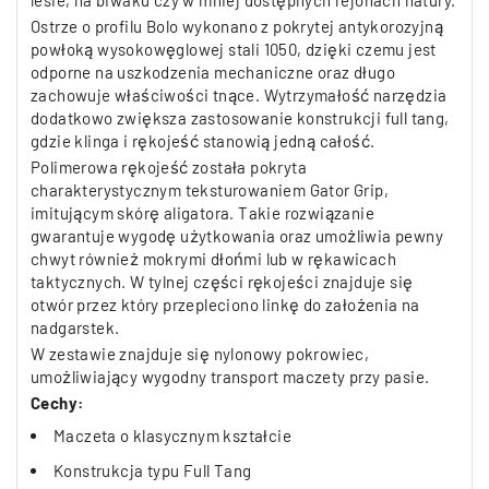
lesie, na biwaku czy w mniej dostępnych rejonach natury.
Ostrze o profilu Bolo wykonano z pokrytej antykorozyjną
powłoką wysokowęglowej stali 1050, dzięki czemu jest
odporne na uszkodzenia mechaniczne oraz długo
zachowuje właściwości tnące. Wytrzymałość narzędzia
dodatkowo zwiększa zastosowanie konstrukcji full tang,
gdzie klinga i rękojeść stanowią jedną całość.
Polimerowa rękojeść została pokryta
charakterystycznym teksturowaniem Gator Grip,
imitującym skórę aligatora. Takie rozwiązanie
gwarantuje wygodę użytkowania oraz umożliwia pewny
chwyt również mokrymi dłońmi lub w rękawicach
taktycznych. W tylnej części rękojeści znajduje się
otwór przez który przepleciono linkę do założenia na
nadgarstek.
W zestawie znajduje się nylonowy pokrowiec,
umożliwiający wygodny transport maczety przy pasie.
Cechy:
Maczeta o klasycznym kształcie
Konstrukcja typu Full Tang