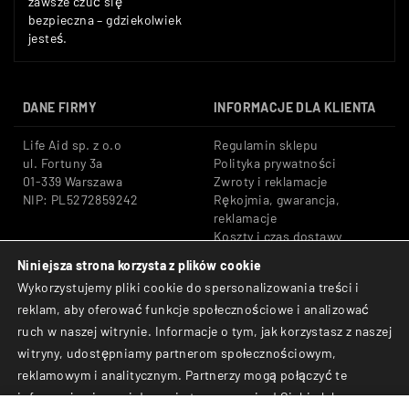
zawsze czuć się
bezpieczna – gdziekolwiek
jesteś.
DANE FIRMY
INFORMACJE DLA KLIENTA
Life Aid sp. z o.o
Regulamin sklepu
ul. Fortuny 3a
Polityka prywatności
01-339 Warszawa
Zwroty i reklamacje
NIP: PL5272859242
Rękojmia, gwarancja,
reklamacje
Koszty i czas dostawy
Niniejsza strona korzysta z plików cookie
Tel: +48 533 666 776
Bezpieczne płatności:
Wykorzystujemy pliki cookie do spersonalizowania treści i
E-mail: shop@lifeaid.pl
Przelewy24, BLIK, Karty
reklam, aby oferować funkcje społecznościowe i analizować
płatnicze
ruch w naszej witrynie. Informacje o tym, jak korzystasz z naszej
© Life Aid sp. z o.o. All
witryny, udostępniamy partnerom społecznościowym,
Rights Reserved.
reklamowym i analitycznym. Partnerzy mogą połączyć te
informacje z innymi danymi otrzymanymi od Ciebie lub