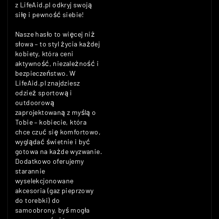
z LifeAid.pl odkryj swoją
siłę i pewność siebie!
Nasze hasło to więcej niż
słowa – to styl życia każdej
kobiety, która ceni
aktywność, niezależność i
bezpieczeństwo. W
LifeAid.pl znajdziesz
odzież sportową i
outdoorową
zaprojektowaną z myślą o
Tobie – kobiecie, która
chce czuć się komfortowo,
wyglądać świetnie i być
gotowa na każde wyzwanie.
Dodatkowo oferujemy
starannie
wyselekcjonowane
akcesoria (gaz pieprzowy
do torebki) do
samoobrony, byś mogła