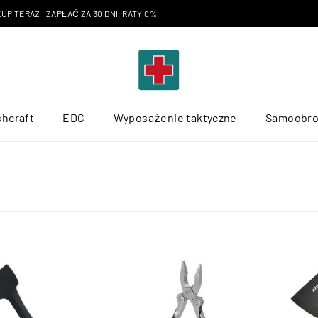
P TERAZ I ZAPŁAĆ ZA 30 DNI. RATY 0%.
hcraft
EDC
Wyposażenie taktyczne
Samoobr