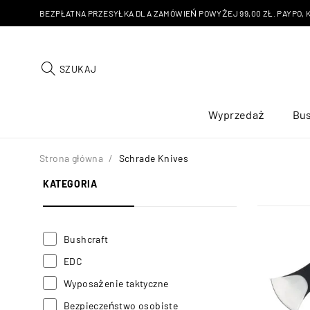
BEZPŁATNA PRZESYŁKA DLA ZAMÓWIEŃ POWYŻEJ 99,00 ZŁ. PAYPO, KU
SZUKAJ
Wyprzedaż
Bus
Strona główna
/
Schrade Knives
KATEGORIA
Bushcraft
EDC
Wyposażenie taktyczne
Bezpieczeństwo osobiste