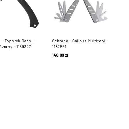
 - Toporek Recoil -
Schrade - Callous Multitool -
Czarny - 1159327
1182531
ł
140,99
zł