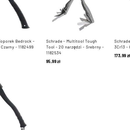
Toporek Bedrock -
Schrade - Multitool Tough
Schrade
 Czarny - 1182499
Tool - 20 narzędzi - Srebrny -
3Cr13 - 
1182534
173,99
z
95,99
zł