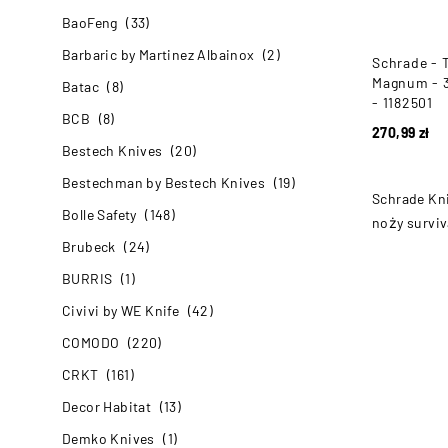
BaoFeng
(33)
Barbaric by Martinez Albainox
(2)
Schrade - 
Magnum - 3
Batac
(8)
- 1182501
BCB
(8)
270,99
zł
Bestech Knives
(20)
Bestechman by Bestech Knives
(19)
Schrade Kni
Bolle Safety
(148)
noży surviv
Brubeck
(24)
BURRIS
(1)
Civivi by WE Knife
(42)
COMODO
(220)
CRKT
(161)
Decor Habitat
(13)
Demko Knives
(1)